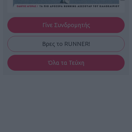
Γίνε Συνδρομητής
Βρες το RUNNER!
Όλα τα Τεύχη