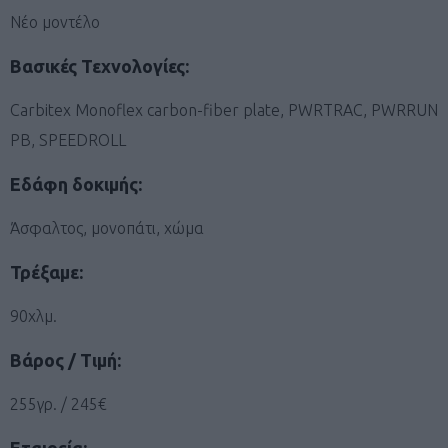
Νέο μοντέλο
Βασικές Τεχνολογίες:
Carbitex Monoflex carbon-fiber plate, PWRTRAC, PWRRUN
PB, SPEEDROLL
Εδάφη δοκιμής:
Άσφαλτος, μονοπάτι, χώμα
Τρέξαμε:
90χλμ.
Βάρος / Τιμή:
255γρ. / 245€
Εταιρεία: