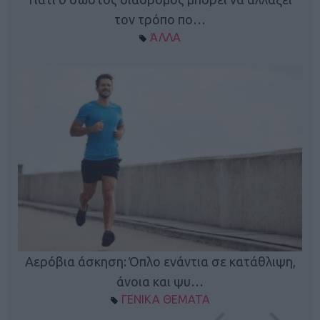
τον τρόπο πο…
ΆΛΛΑ
Κ
Αερόβια άσκηση: Όπλο ενάντια σε κατάθλιψη,
φή
άνοια και ψυ…
ΓΕΝΙΚΑ ΘΕΜΑΤΑ