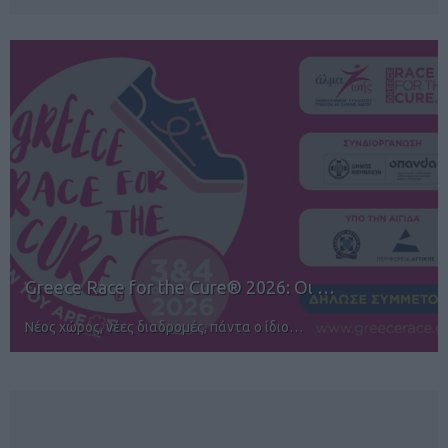
12ος TUI Rhodes Marathon: Άνοιγμα ε…
Αγώνες για όλους στην Ρόδο
NEWSLETTER