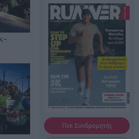
ς –
Γίνε Συνδρομητής