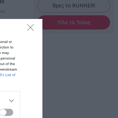
23
Βρες το RUNNER!
ώνα
Όλα τα Τεύχη
sonal or
ection to
ou may
 personal
out of the
 downstream
B’s List of