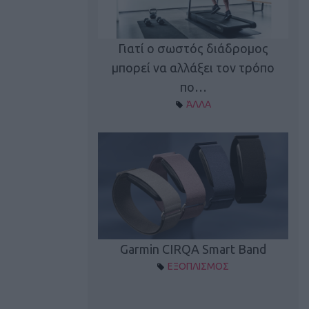
καλύπτει τη νέα
Γιατί ο σωστός διάδρομος
ρεξίματος Sen…
μπορεί να αλλάξει τον τρόπο
διά
ΠΛΙΣΜΟΣ
πο…
ΆΛΛΑ
Spectur 3
Garmin CIRQA Smart Band
ΛΛΑΔΑ
ΕΞΟΠΛΙΣΜΟΣ