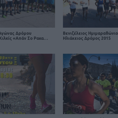
 Αγώνας Δρόμου
Βενιζέλειος Ημιμαραθώνιο
Κιλκίς «Απάν Σο Ρακα…
Ηλιάκειος Δρόμος 2015