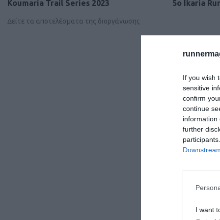
Koumaria Trail Series 2023
5o Ikaria Ru
Δείτε τα αποτελέσματα της διοργάνωσης
runnermag
If you wish 
sensitive in
confirm you
continue se
information 
further disc
participants
Downstream 
Persona
I want t