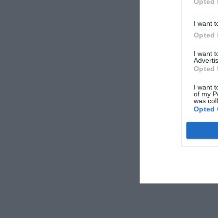
Opted 
I want t
Opted 
I want 
Advertis
Opted 
I want t
of my P
was col
Opted 