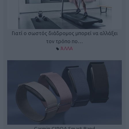
ς
Γιατί ο σωστός διάδρομος μπορεί να αλλάξει
τον τρόπο πο…
ΆΛΛΑ
Garmin CIRQA Smart Band