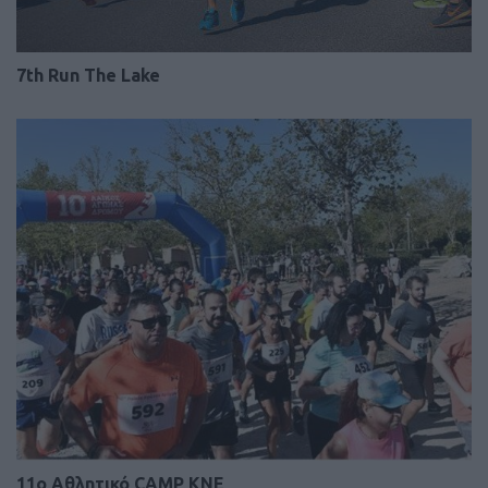
7th Run The Lake
11ο Αθλητικό CAMP ΚΝΕ