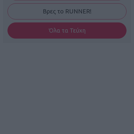
Βρες το RUNNER!
Όλα τα Τεύχη