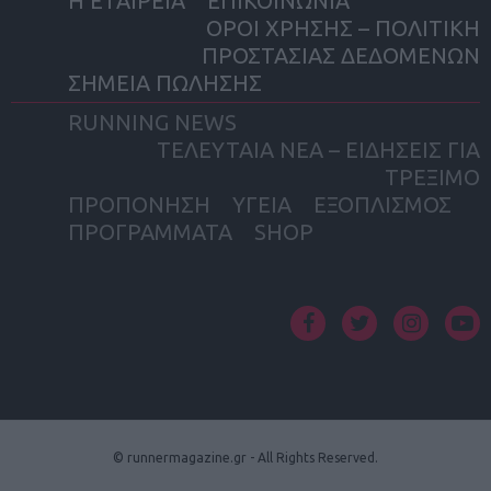
Η ΕΤΑΙΡΕΙΑ
ΕΠΙΚΟΙΝΩΝΙΑ
ΟΡΟΙ ΧΡΗΣΗΣ – ΠΟΛΙΤΙΚΗ
ΠΡΟΣΤΑΣΙΑΣ ΔΕΔΟΜΕΝΩΝ
ΣΗΜΕΙΑ ΠΩΛΗΣΗΣ
RUNNING NEWS
ΤΕΛΕΥΤΑΙΑ ΝΕΑ – ΕΙΔΗΣΕΙΣ ΓΙΑ
ΤΡΕΞΙΜΟ
ΠΡΟΠΟΝΗΣΗ
ΥΓΕΙΑ
ΕΞΟΠΛΙΣΜΟΣ
ΠΡΟΓΡΑΜΜΑΤΑ
SHOP
facebook
twitter
instagram
yout
© runnermagazine.gr - All Rights Reserved.