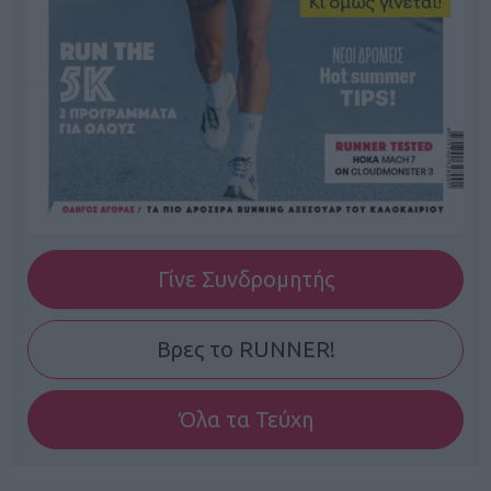
Γίνε Συνδρομητής
Βρες το RUNNER!
Όλα τα Τεύχη