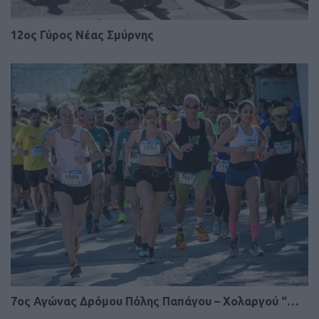
12ος Γύρος Νέας Σμύρνης
7ος Αγώνας Δρόμου Πόλης Παπάγου – Χολαργού “…