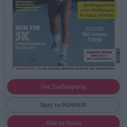
Γίνε Συνδρομητής
Βρες το RUNNER!
Όλα τα Τεύχη