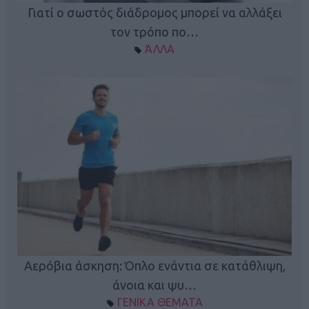
Γιατί ο σωστός διάδρομος μπορεί να αλλάξει
τον τρόπο πο…
ΆΛΛΑ
Κ
Αερόβια άσκηση: Όπλο ενάντια σε κατάθλιψη,
φή
άνοια και ψυ…
ΓΕΝΙΚΑ ΘΕΜΑΤΑ