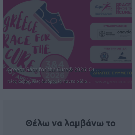
12ος TUI Rhodes Marathon: Άνοιγμα ε…
Αγώνες για όλους στην Ρόδο
NEWSLETTER
Θέλω να λαμβάνω το