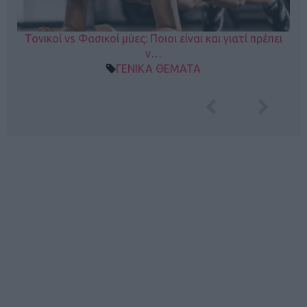
Τονικοί vs Φασικοί μύες: Ποιοι είναι και γιατί πρέπει
ν…
ΓΕΝΙΚΑ ΘΕΜΑΤΑ