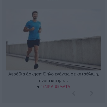
Κ
Αερόβια άσκηση: Όπλο ενάντια σε κατάθλιψη,
φή
άνοια και ψυ…
ΓΕΝΙΚΑ ΘΕΜΑΤΑ