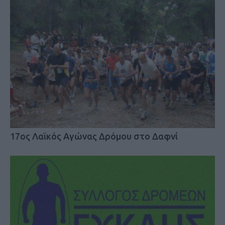
17ος Λαϊκός Αγώνας Δρόμου στο Δαφνί