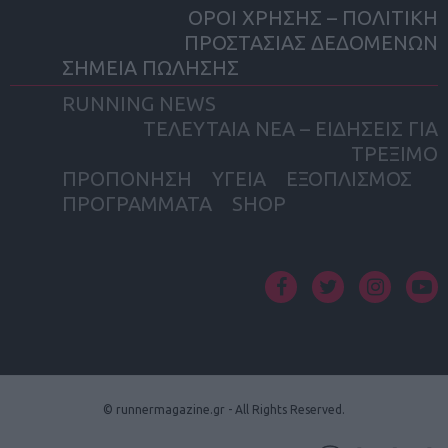
ΟΡΟΙ ΧΡΗΣΗΣ – ΠΟΛΙΤΙΚΗ
ΠΡΟΣΤΑΣΙΑΣ ΔΕΔΟΜΕΝΩΝ
ΣΗΜΕΙΑ ΠΩΛΗΣΗΣ
RUNNING NEWS
ΤΕΛΕΥΤΑΙΑ ΝΕΑ – ΕΙΔΗΣΕΙΣ ΓΙΑ
ΤΡΕΞΙΜΟ
ΠΡΟΠΟΝΗΣΗ
ΥΓΕΙΑ
ΕΞΟΠΛΙΣΜΟΣ
ΠΡΟΓΡΑΜΜΑΤΑ
SHOP
facebook
twitter
instagram
yout
© runnermagazine.gr - All Rights Reserved.