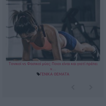
Τονικοί vs Φασικοί μύες: Ποιοι είναι και γιατί πρέπει
ν…
ΓΕΝΙΚΑ ΘΕΜΑΤΑ