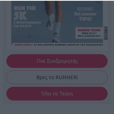
Γίνε Συνδρομητής
Βρες το RUNNER!
Όλα τα Τεύχη