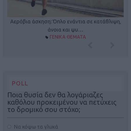
Αερόβια άσκηση: Όπλο ενάντια σε κατάθλιψη,
Κ
φή
άνοια και ψυ…
ΓΕΝΙΚΑ ΘΕΜΑΤΑ
POLL
Ποια θυσία δεν θα λογάριαζες
καθόλου προκειμένου να πετύχεις
το δρομικό σου στόχο;
Να κόψω τα γλυκά