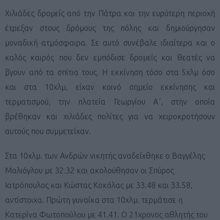
Χιλιάδες δρομείς από την Πάτρα και την ευρύτερη περιοχή
έτρεξαν στους δρόμους της πόλης και δημιούργησαν
μοναδική ατμόσφαιρα. Σε αυτό συνέβαλε ιδιαίτερα και ο
καλός καιρός που δεν εμπόδισε δρομείς και θεατές να
βγουν από τα σπίτια τους. Η εκκίνηση τόσο στα 5χλμ όσο
και στα 10χλμ, είχαν κοινό σημείο εκκίνησης και
τερματισμού, την πλατεία Γεωργίου Α΄, στην οποία
βρέθηκαν και χιλιάδες πολίτες για να χειροκροτήσουν
αυτούς που συμμετείχαν.
Στα 10χλμ. των Ανδρών νικητής αναδείχθηκε ο Βαγγέλης
Μαλιόγλου με 32.32 και ακολούθησαν οι Σπύρος
Ιατρόπουλος και Κώστας Κοκόλας με 33.48 και 33.58,
αντίστοιχα. Πρώτη γυναίκα στα 10χλμ. τερμάτισε η
Κατερίνα Φωτοπούλου με 41.41. Ο 21χρονος αθλητής του