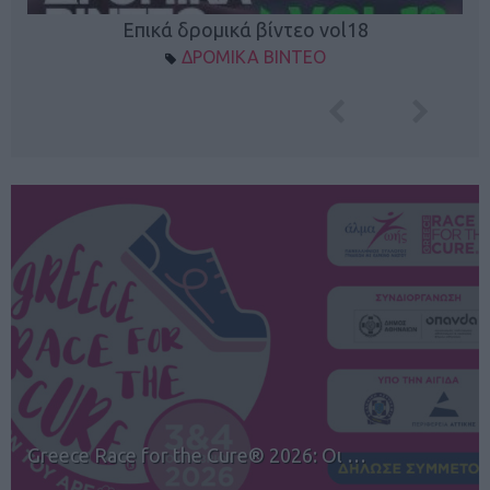
Επικά δρομικά βίντεο vol18
ΔΡΟΜΙΚΑ ΒΙΝΤΕΟ
12ος TUI Rhodes Marathon: Άνοιγμα ε…