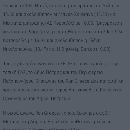
Έσπερου 2004, Ντενίς Γκιούρα ήταν πρώτος στα 5χλμ. με
15.30 και ακολούθησαν οι Μάνκο Χουλιάνο (15.33) και
Μειντή Δημητράκης (ΑΣ Κοροιβός) με 16.00. Γρηγορότερη
γυναίκα στο 5άρι ήταν η πρωταθλήτρια των στιπλ Ισαβέλα
Κοτσαχείλη με 18.03 και ακολούθησαν η Ελένη
Νικολοπούλου (18.47) και Η Βηθλεέμ Σαπίου (19.08).
Τους αγώνες διοργάνωσε ο ΣΕΓΑΣ σε συνεργασία με την
τοπική ΕΑΣ, το Δήμο Πάτρας και την Περιφέρεια
Πελοποννήσου. Ο αγώνας του Run Greece είχε και αυτή τη
χρονιά κοινωνικό σκοπό, αφού θα ενισχυθεί ο Κοινωνικός
Οργανισμός του Δήμου Πατρέων.
Η σειρά αγώνα Run Greece,η οποία ξεκίνησε στις 31
Μαρτίου στη Λάρισα, θα ολοκληρωθεί την ερχόμενη