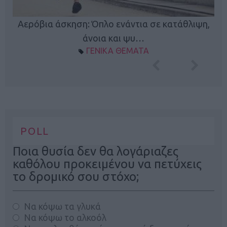
Κ
Αερόβια άσκηση: Όπλο ενάντια σε κατάθλιψη,
φή
άνοια και ψυ…
ΓΕΝΙΚΑ ΘΕΜΑΤΑ
POLL
Ποια θυσία δεν θα λογάριαζες
καθόλου προκειμένου να πετύχεις
το δρομικό σου στόχο;
Να κόψω τα γλυκά
Να κόψω το αλκοόλ