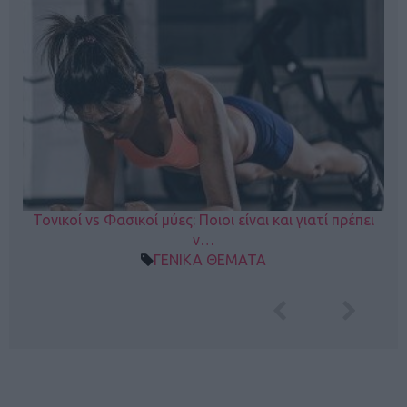
Τονικοί vs Φασικοί μύες: Ποιοι είναι και γιατί πρέπει
ν…
ΓΕΝΙΚΑ ΘΕΜΑΤΑ