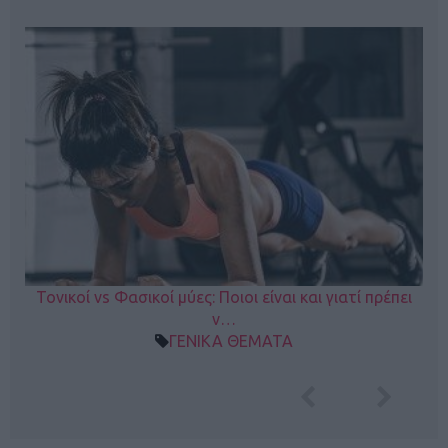
Τονικοί vs Φασικοί μύες: Ποιοι είναι και γιατί πρέπει
ν…
ΓΕΝΙΚΑ ΘΕΜΑΤΑ