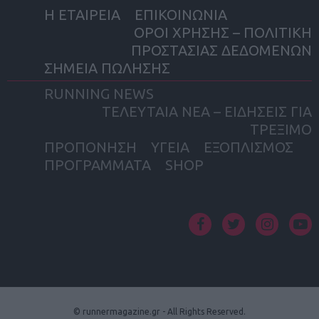
Η ΕΤΑΙΡΕΙΑ
ΕΠΙΚΟΙΝΩΝΙΑ
ΟΡΟΙ ΧΡΗΣΗΣ – ΠΟΛΙΤΙΚΗ
ΠΡΟΣΤΑΣΙΑΣ ΔΕΔΟΜΕΝΩΝ
ΣΗΜΕΙΑ ΠΩΛΗΣΗΣ
RUNNING NEWS
ΤΕΛΕΥΤΑΙΑ ΝΕΑ – ΕΙΔΗΣΕΙΣ ΓΙΑ
ΤΡΕΞΙΜΟ
ΠΡΟΠΟΝΗΣΗ
ΥΓΕΙΑ
ΕΞΟΠΛΙΣΜΟΣ
ΠΡΟΓΡΑΜΜΑΤΑ
SHOP
facebook
twitter
instagram
yout
© runnermagazine.gr - All Rights Reserved.