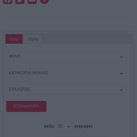
5χλμ
10χλμ
ΕΠΑΝΑΦΟΡΆ
Δείξε
εγγραφές