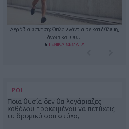
Κ
Αερόβια άσκηση: Όπλο ενάντια σε κατάθλιψη,
φή
άνοια και ψυ…
ΓΕΝΙΚΑ ΘΕΜΑΤΑ
POLL
Ποια θυσία δεν θα λογάριαζες
καθόλου προκειμένου να πετύχεις
το δρομικό σου στόχο;