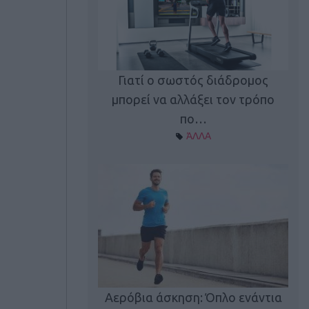
Γιατί ο σωστός διάδρομος
ι καφεΐνη
Τ
μπορεί να αλλάξει τον τρόπο
Α ΘΕΜΑΤΑ
πο…
ΆΛΛΑ
utions: Η άσκηση
Κα
 για το 2026!
Αερόβια άσκηση: Όπλο ενάντια