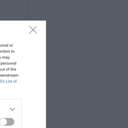
sonal or
ection to
ou may
 personal
out of the
 downstream
B’s List of