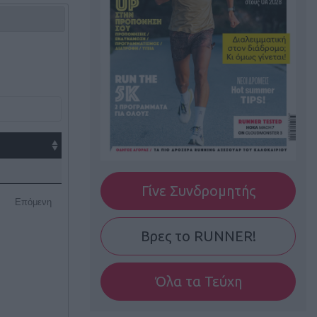
Γίνε Συνδρομητής
Επόμενη
Βρες το RUNNER!
Όλα τα Τεύχη