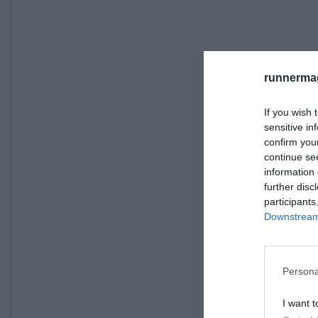
runnermag
If you wish 
sensitive in
confirm you
continue se
information 
further disc
participants
Downstream 
Persona
I want t