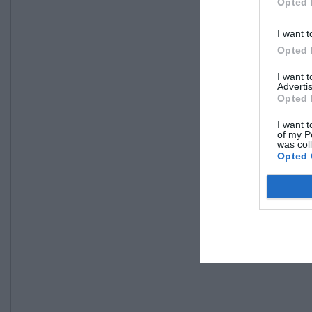
Opted 
I want t
Opted 
I want 
Advertis
Opted 
I want t
of my P
was col
Opted 