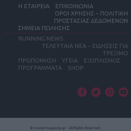
Η ΕΤΑΙΡΕΙΑ
ΕΠΙΚΟΙΝΩΝΙΑ
ΟΡΟΙ ΧΡΗΣΗΣ – ΠΟΛΙΤΙΚΗ
ΠΡΟΣΤΑΣΙΑΣ ΔΕΔΟΜΕΝΩΝ
ΣΗΜΕΙΑ ΠΩΛΗΣΗΣ
RUNNING NEWS
ΤΕΛΕΥΤΑΙΑ ΝΕΑ – ΕΙΔΗΣΕΙΣ ΓΙΑ
ΤΡΕΞΙΜΟ
ΠΡΟΠΟΝΗΣΗ
ΥΓΕΙΑ
ΕΞΟΠΛΙΣΜΟΣ
ΠΡΟΓΡΑΜΜΑΤΑ
SHOP
facebook
twitter
instagram
yout
© runnermagazine.gr - All Rights Reserved.