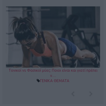
Τονικοί vs Φασικοί μύες: Ποιοι είναι και γιατί πρέπει
ν…
ΓΕΝΙΚΑ ΘΕΜΑΤΑ