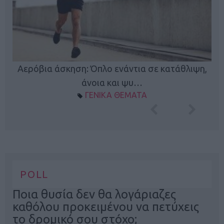
Κ
Αερόβια άσκηση: Όπλο ενάντια σε κατάθλιψη,
φή
άνοια και ψυ…
ΓΕΝΙΚΑ ΘΕΜΑΤΑ
POLL
Ποια θυσία δεν θα λογάριαζες
καθόλου προκειμένου να πετύχεις
το δρομικό σου στόχο;