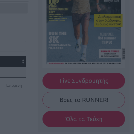
Γίνε Συνδρομητής
Επόμενη
Βρες το RUNNER!
Όλα τα Τεύχη