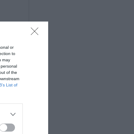
sonal or
ection to
ou may
 personal
out of the
 downstream
B’s List of