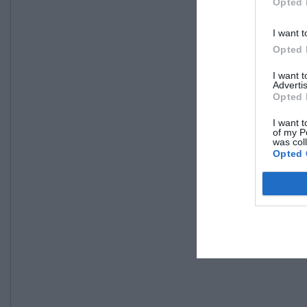
Opted 
I want t
Opted 
I want 
Advertis
Opted 
I want t
of my P
was col
Opted 