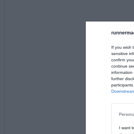
runnermag
If you wish 
sensitive in
confirm you
continue se
information 
further disc
participants
Downstream 
Persona
I want t