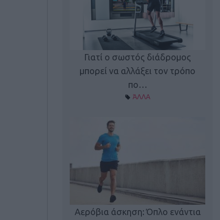
Γιατί ο σωστός διάδρομος
ι καφεΐνη
Τ
μπορεί να αλλάξει τον τρόπο
Α ΘΕΜΑΤΑ
πο…
ΆΛΛΑ
utions: Η άσκηση
Κα
 για το 2026!
Αερόβια άσκηση: Όπλο ενάντια