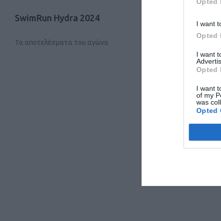
Opted 
SwimRun Hydra 2024
I want t
Opted 
Τα αποτελέσματα του αγώνα
I want 
Advertis
Opted 
I want t
of my P
was col
Opted 
Ursa Trail 
αρκούδας