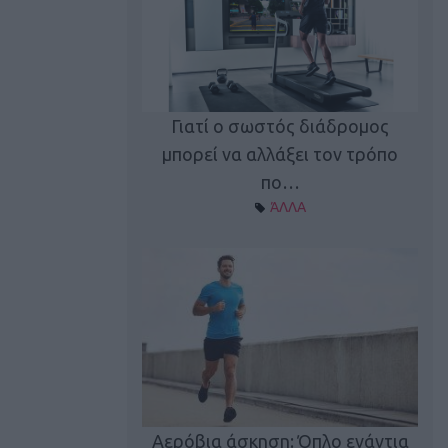
Γιατί ο σωστός διάδρομος
ι καφεΐνη
Τ
μπορεί να αλλάξει τον τρόπο
Α ΘΕΜΑΤΑ
πο…
ΆΛΛΑ
utions: Η άσκηση
Κα
 για το 2026!
Αερόβια άσκηση: Όπλο ενάντια