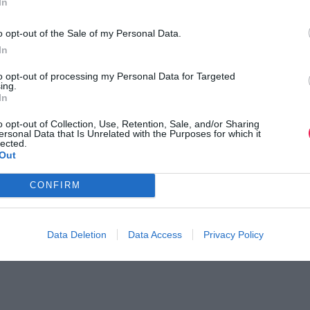
In
o opt-out of the Sale of my Personal Data.
In
to opt-out of processing my Personal Data for Targeted
ing.
In
o opt-out of Collection, Use, Retention, Sale, and/or Sharing
ersonal Data that Is Unrelated with the Purposes for which it
lected.
Out
2018 – Στα χνάρια της
8th Amorgos Trail Challe
CONFIRM
Τα αποτελέσματα του αγώνα
Data Deletion
Data Access
Privacy Policy