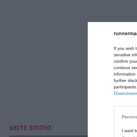
runnermag
If you wish 
sensitive in
confirm you
continue se
information 
further disc
participants
Downstream 
Persona
ΔΕΙΤΕ ΕΠΙΣΗΣ
I want t