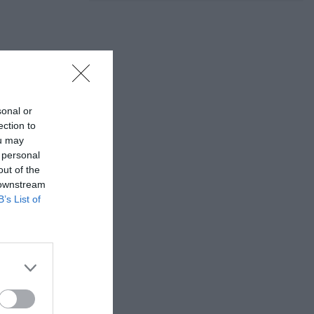
sonal or
ection to
ou may
 personal
out of the
 downstream
B’s List of