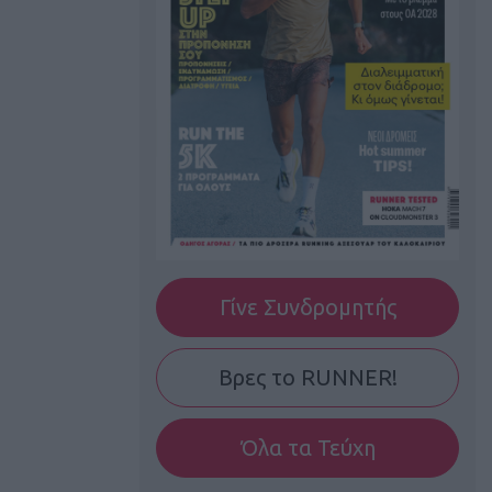
Γίνε Συνδρομητής
Βρες το RUNNER!
Όλα τα Τεύχη