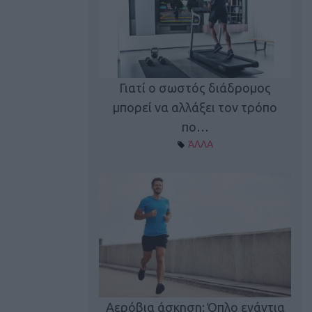
Γιατί ο σωστός διάδρομος
ι καφεΐνη
Τ
μπορεί να αλλάξει τον τρόπο
Α ΘΕΜΑΤΑ
πο…
ΆΛΛΑ
utions: Η άσκηση
Κα
 για το 2026!
Αερόβια άσκηση: Όπλο ενάντια