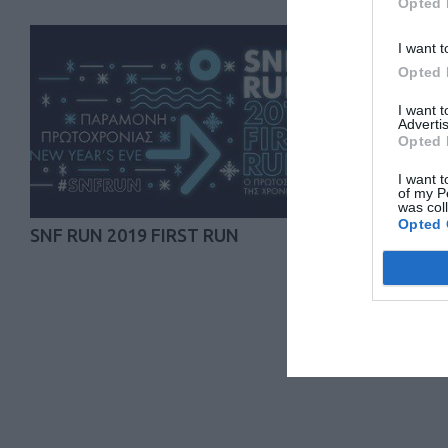
Opted 
I want t
Opted 
I want 
Advertis
Opted 
I want t
of my P
was col
Opted 
SNF RUN 2019 FIRST RUN
Hydra’s Tra
Τα αποτελέσμ