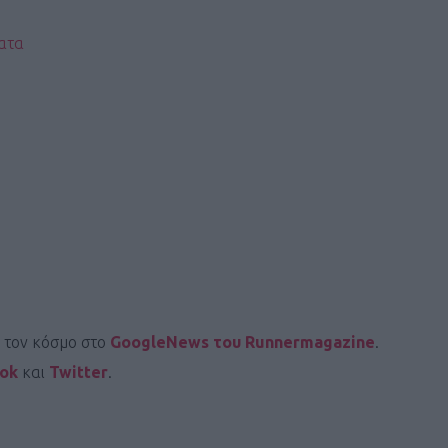
ατα
ι τον κόσμο στο
GoogleNews του Runnermagazine
.
ook
και
Twitter
.