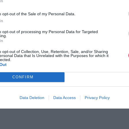
In
o opt-out of the Sale of my Personal Data.
In
to opt-out of processing my Personal Data for Targeted
ing.
In
o opt-out of Collection, Use, Retention, Sale, and/or Sharing
ersonal Data that Is Unrelated with the Purposes for which it
lected.
Out
il Event 2024
Bρυσεάδα
CONFIRM
ατα του αγώνα
Data Deletion
Data Access
Privacy Policy