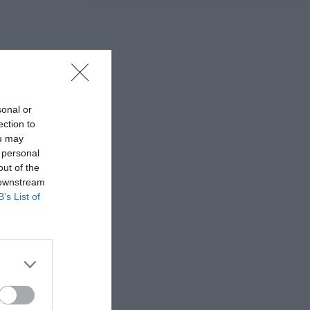
sonal or
ection to
ou may
 personal
out of the
 downstream
B’s List of