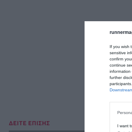
runnermag
If you wish 
sensitive in
confirm you
continue se
information 
further disc
participants
Downstream 
Persona
ΔΕΙΤΕ ΕΠΙΣΗΣ
I want t