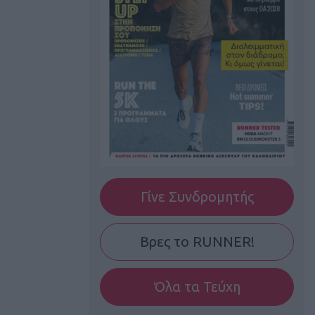
Γίνε Συνδρομητής
Βρες το RUNNER!
Όλα τα Τεύχη