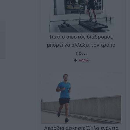
Γιατί ο σωστός διάδρομος
ι καφεΐνη
Τ
μπορεί να αλλάξει τον τρόπο
Α ΘΕΜΑΤΑ
πο…
ΆΛΛΑ
utions: Η άσκηση
Κα
 για το 2026!
Αερόβια άσκηση: Όπλο ενάντια