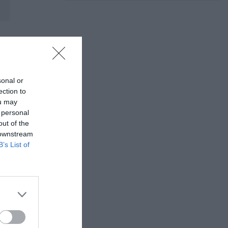
sonal or
ection to
ou may
 personal
out of the
 downstream
B’s List of