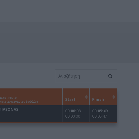
Καφές κα
ΓΕΝΙΚ
New Year Resol
στην κορυφή