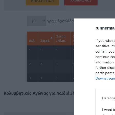
runnermag
If you wish 
sensitive in
confirm you
continue se
information 
further disc
participants
Downstream 
Κολυμβητικός Αγώνας για παιδιά 300m (6-11 ετών)
Persona
I want t