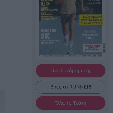
Γίνε Συνδρομητής
Βρες το RUNNER!
Όλα τα Τεύχη