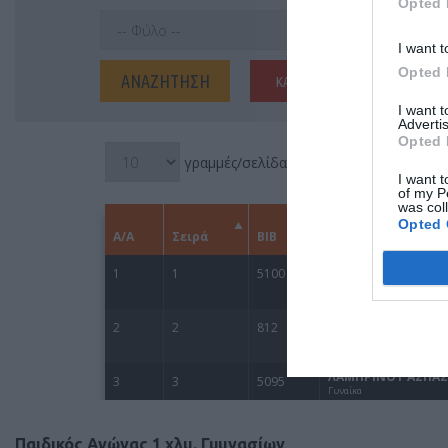
Opted 
I want t
Opted 
I want 
Advertis
Opted 
I want t
of my P
was col
Opted 
Παιδικός Αγώνας 1 χλμ. Γυμνασίων