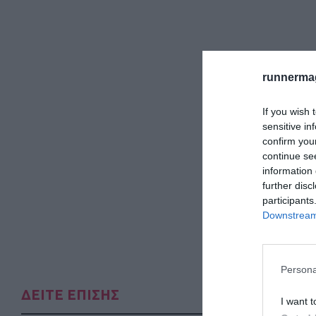
runnermag
If you wish 
sensitive in
confirm you
continue se
information 
further disc
participants
Downstream 
Persona
ΔΕΙΤΕ ΕΠΙΣΗΣ
I want t