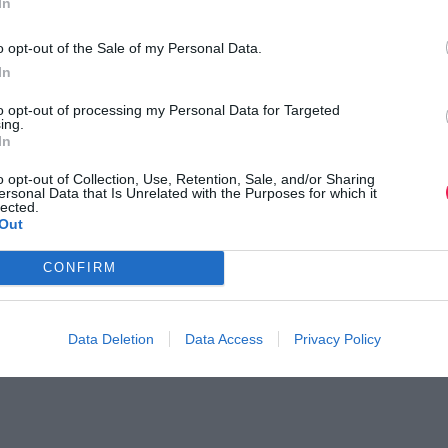
In
o opt-out of the Sale of my Personal Data.
In
to opt-out of processing my Personal Data for Targeted
ing.
In
o opt-out of Collection, Use, Retention, Sale, and/or Sharing
ersonal Data that Is Unrelated with the Purposes for which it
lected.
Out
yprus Marathon 2023
Αγώνας Νότιας Δίκτης
CONFIRM
ατα του αγώνα
Data Deletion
Data Access
Privacy Policy