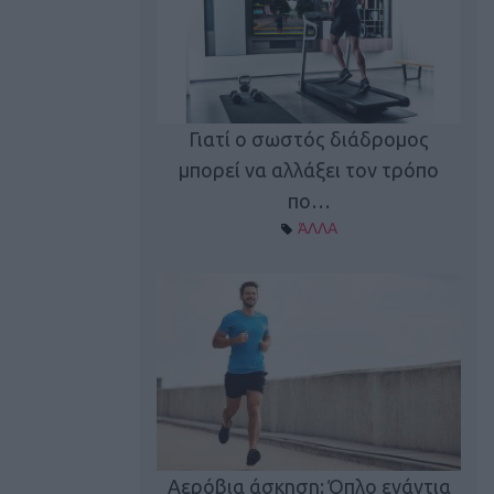
Γιατί ο σωστός διάδρομος
ι καφεΐνη
Τ
μπορεί να αλλάξει τον τρόπο
Α ΘΕΜΑΤΑ
πο…
ΆΛΛΑ
utions: Η άσκηση
Κα
 για το 2026!
Αερόβια άσκηση: Όπλο ενάντια