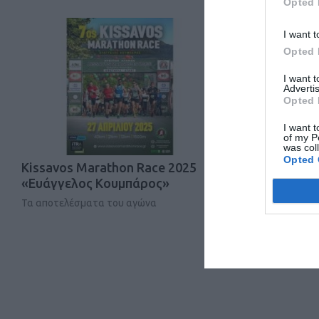
Opted 
I want t
Opted 
I want 
Advertis
Opted 
I want t
of my P
was col
Opted 
Kissavos Marathon Race 2025
Logicom C
«Ευάγγελος Κουμπάρος»
Τα αποτελέσματα του αγώνα
Τα αποτελέσμ