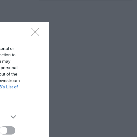
sonal or
ection to
ou may
 personal
out of the
 downstream
B’s List of