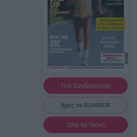
Γίνε Συνδρομητής
Βρες το RUNNER!
Όλα τα Τεύχη