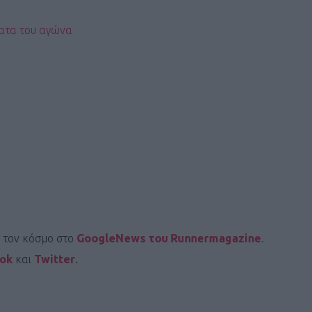
ατα του αγώνα
ι τον κόσμο στο
GoogleNews του Runnermagazine
.
ook
και
Twitter
.