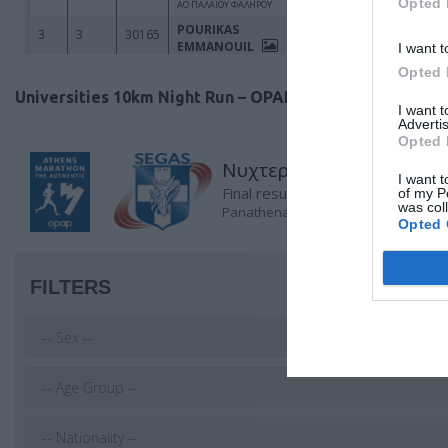
Opted 
I want t
Opted 
Universities 10km Night Run – OPAP
I want 
Advertis
Opted 
I want t
of my P
was col
Opted 