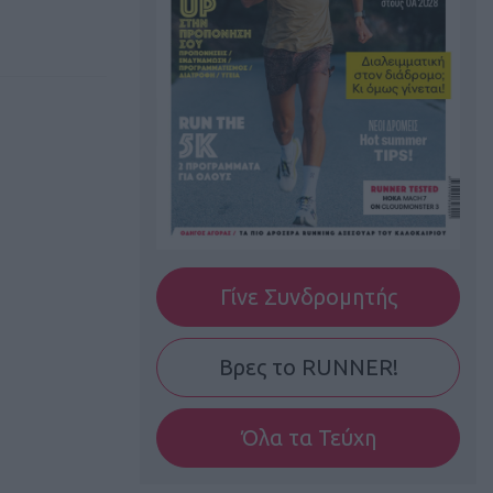
Γίνε Συνδρομητής
Βρες το RUNNER!
Όλα τα Τεύχη