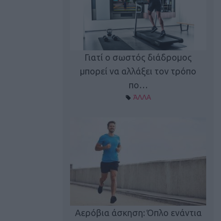
Γιατί ο σωστός διάδρομος
ι καφεΐνη
Τ
μπορεί να αλλάξει τον τρόπο
Α ΘΕΜΑΤΑ
πο…
ΆΛΛΑ
utions: Η άσκηση
Κα
 για το 2026!
Αερόβια άσκηση: Όπλο ενάντια