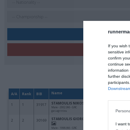
runnermag
If you wish 
sensitive in
confirm you
continue se
information 
further disc
participants
Downstream 
Persona
I want t