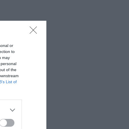
sonal or
ection to
ou may
 personal
out of the
 downstream
B’s List of