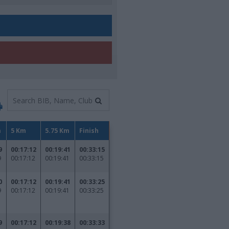
Καφές κα
ΓΕΝΙΚ
New Year Resol
στην κορυφή