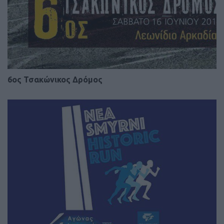
6ος Τσακώνικος Δρόμος