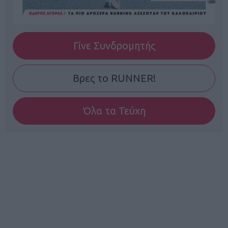
Γίνε Συνδρομητής
Βρες το RUNNER!
Όλα τα Τεύχη