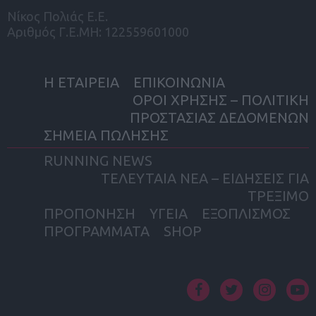
Νίκος Πολιάς Ε.Ε.
Αριθμός Γ.Ε.ΜΗ: 122559601000
Η ΕΤΑΙΡΕΙΑ
ΕΠΙΚΟΙΝΩΝΙΑ
ΟΡΟΙ ΧΡΗΣΗΣ – ΠΟΛΙΤΙΚΗ
ΠΡΟΣΤΑΣΙΑΣ ΔΕΔΟΜΕΝΩΝ
ΣΗΜΕΙΑ ΠΩΛΗΣΗΣ
RUNNING NEWS
ΤΕΛΕΥΤΑΙΑ ΝΕΑ – ΕΙΔΗΣΕΙΣ ΓΙΑ
ΤΡΕΞΙΜΟ
ΠΡΟΠΟΝΗΣΗ
ΥΓΕΙΑ
ΕΞΟΠΛΙΣΜΟΣ
ΠΡΟΓΡΑΜΜΑΤΑ
SHOP
facebook
twitter
instagram
yout