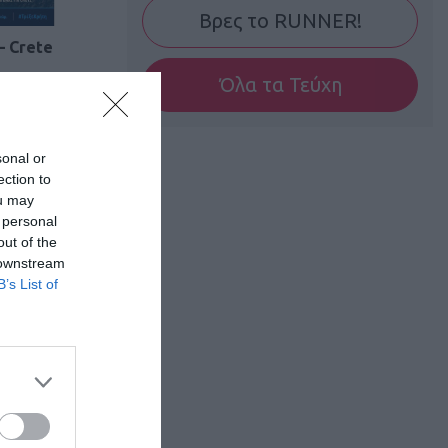
Βρες το RUNNER!
– Crete
Όλα τα Τεύχη
sonal or
ection to
ou may
 personal
out of the
 downstream
B’s List of