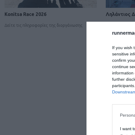
Konitsa Race 2026
Ληλάντιος Δ
Δείτε τις πληροφορίες της διοργάνωσης
Δείτε την προ
runnermag
If you wish 
sensitive in
confirm you
continue se
information 
further disc
participants
Downstream 
Persona
I want t