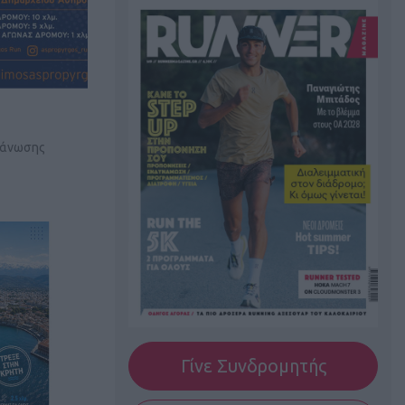
ργάνωσης
Γίνε Συνδρομητής