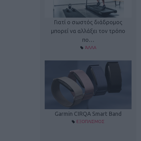
καλύπτει τη νέα
Γιατί ο σωστός διάδρομος
ρεξίματος Sen…
μπορεί να αλλάξει τον τρόπο
διά
ΠΛΙΣΜΟΣ
πο…
ΆΛΛΑ
Spectur 3
Garmin CIRQA Smart Band
ΛΛΑΔΑ
ΕΞΟΠΛΙΣΜΟΣ