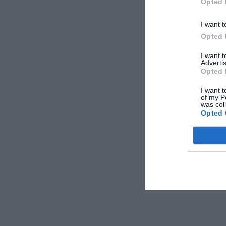
Opted 
I want t
Opted 
I want 
Advertis
Opted 
I want t
of my P
was col
Opted 