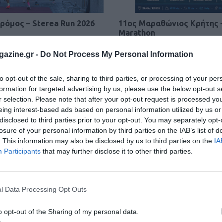
ρόμος – Sterea Run 2026
11ος Μαραθώνιος Κρήτης 
Marathon
κήρυξη της διοργάνωσης
Η ημερομηνία του αγώνα
azine.gr -
Do Not Process My Personal Information
to opt-out of the sale, sharing to third parties, or processing of your per
formation for targeted advertising by us, please use the below opt-out s
r selection. Please note that after your opt-out request is processed y
eing interest-based ads based on personal information utilized by us or
disclosed to third parties prior to your opt-out. You may separately opt-
losure of your personal information by third parties on the IAB’s list of
. This information may also be disclosed by us to third parties on the
IA
Participants
that may further disclose it to other third parties.
l Data Processing Opt Outs
o opt-out of the Sharing of my personal data.