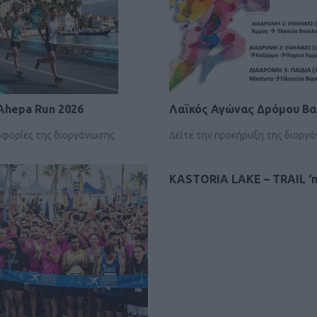
Η Salomon απο
σειρά σορτς τ
ΕΞΟ
Ahepa Run 2026
Λαϊκός Αγώνας Δρόμου Βα
ροφορίες της διοργάνωσης
Δείτε την προκήρυξη της διοργ
KASTORIA LAKE – TRAIL ‘n
Salomon 
Ε