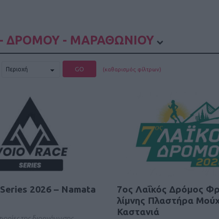
- ΔΡΟΜΟΥ - ΜΑΡΑΘΩΝΙΟΥ
GO
(καθαρισμός φίλτρων)
 Series 2026 – Namata
7ος Λαΐκός Δρόμος Φ
λίμνης Πλαστήρα Μούχ
Καστανιά
οφορίες της διοργάνωσης