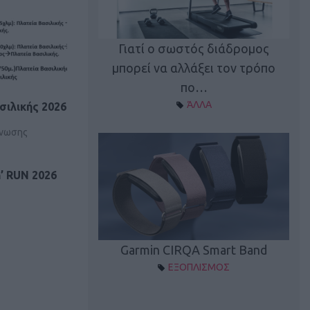
καλύπτει τη νέα
Γιατί ο σωστός διάδρομος
ρεξίματος Sen…
μπορεί να αλλάξει τον τρόπο
διά
ΠΛΙΣΜΟΣ
πο…
ΆΛΛΑ
σιλικής 2026
άνωσης
’ RUN 2026
Spectur 3
Garmin CIRQA Smart Band
ΛΛΑΔΑ
ΕΞΟΠΛΙΣΜΟΣ