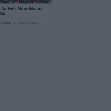
u Διεθνής Μαραθώνιος
026
ροφορίες της διοργάνωσης
Τα 6 συχνά πρ
στο τ