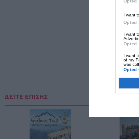
Opted 
I want t
Opted 
I want 
Advertis
Opted 
I want t
of my P
was col
Opted 
ΔΕΙΤΕ ΕΠΙΣΗΣ