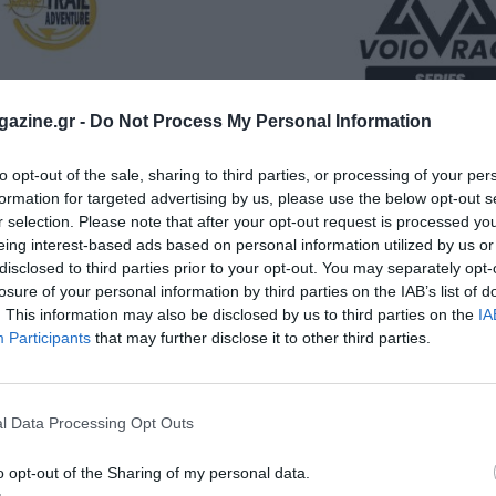
azine.gr -
Do Not Process My Personal Information
os Silas Trail
Voio Race Series 2026 
& 1o Vertical Silas
Race
to opt-out of the sale, sharing to third parties, or processing of your per
formation for targeted advertising by us, please use the below opt-out s
οφορίες του αγώνα
Δείτε τις πληροφορίες της διοργ
r selection. Please note that after your opt-out request is processed y
βρίου 2026
06 Σεπτεμβρίου 2026
eing interest-based ads based on personal information utilized by us or
disclosed to third parties prior to your opt-out. You may separately opt-
losure of your personal information by third parties on the IAB’s list of
. This information may also be disclosed by us to third parties on the
IA
Participants
that may further disclose it to other third parties.
2
3
4
5
l Data Processing Opt Outs
o opt-out of the Sharing of my personal data.