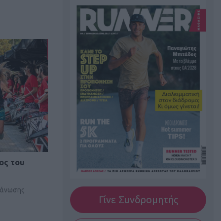
ος του
ργάνωσης
Γίνε Συνδρομητής