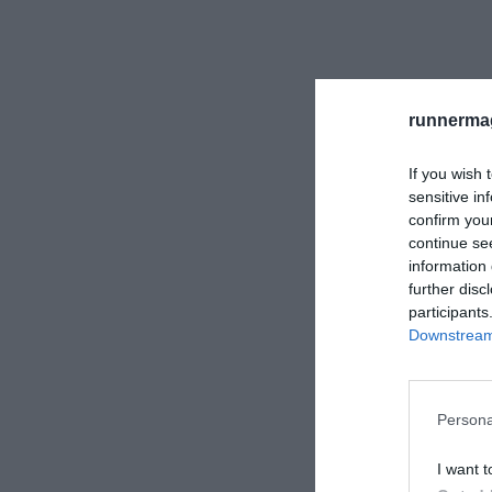
runnermag
If you wish 
sensitive in
confirm you
continue se
information 
further disc
participants
Downstream 
Persona
I want t