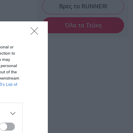
Βρες το RUNNER!
Όλα τα Τεύχη
sonal or
ection to
ou may
 personal
out of the
 downstream
B’s List of