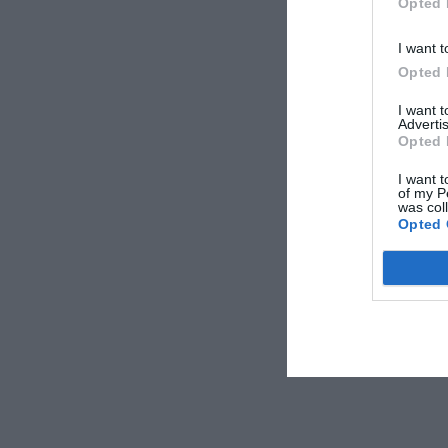
Opted 
I want t
Opted 
I want 
Advertis
Opted 
I want t
of my P
was col
Opted 