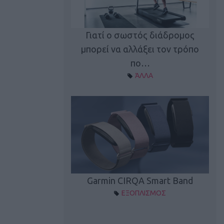
καλύπτει τη νέα
Γιατί ο σωστός διάδρομος
ρεξίματος Sen…
μπορεί να αλλάξει τον τρόπο
διά
ΠΛΙΣΜΟΣ
πο…
ΆΛΛΑ
Spectur 3
Garmin CIRQA Smart Band
ΛΛΑΔΑ
ΕΞΟΠΛΙΣΜΟΣ