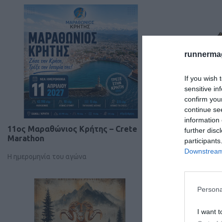
runnermag
If you wish 
sensitive in
confirm you
continue se
information 
11ος Μαραθώνιος Κρήτης – Crete
Γύρος Αιγάλ
further disc
Marathon
participants
Ανακοινώθηκε 
Downstream 
Η ημερομηνία του αγώνα
αγώνα
Persona
I want t