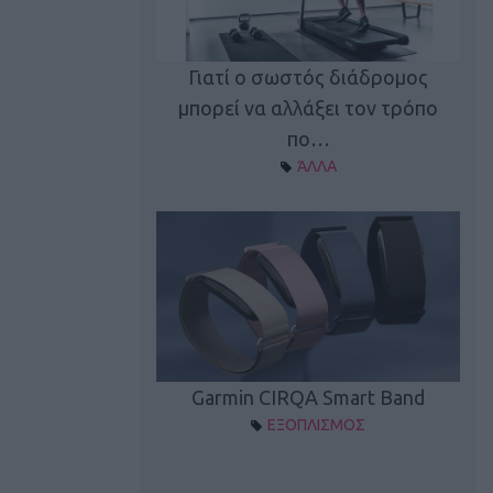
καλύπτει τη νέα
Γιατί ο σωστός διάδρομος
ρεξίματος Sen…
μπορεί να αλλάξει τον τρόπο
διά
ΠΛΙΣΜΟΣ
πο…
ΆΛΛΑ
Spectur 3
Garmin CIRQA Smart Band
ΛΛΑΔΑ
ΕΞΟΠΛΙΣΜΟΣ