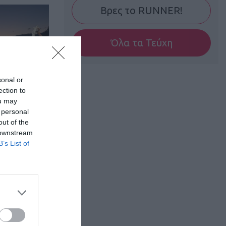
Βρες το RUNNER!
Όλα τα Τεύχη
sonal or
ection to
ou may
 personal
out of the
 downstream
B’s List of