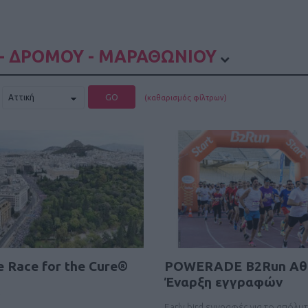
- ΔΡΟΜΟΥ - ΜΑΡΑΘΩΝΙΟΥ
GO
(καθαρισμός φίλτρων)
e Race for the Cure®
POWERADE B2Run Aθe
Έναρξη εγγραφών
Early bird εγγραφές για το απόλυ