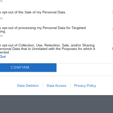
In
o opt-out of the Sale of my Personal Data.
In
to opt-out of processing my Personal Data for Targeted
ing.
In
ραθώνιος Καλαμπάκα-
Voio Race Series 2026 – A
o opt-out of Collection, Use, Retention, Sale, and/or Sharing
νάσης Σταμόπουλο…
Race
ersonal Data that Is Unrelated with the Purposes for which it
lected.
η ημερομηνία διεξαγωγής του
Δείτε τις πληροφορίες της διο
Out
CONFIRM
Data Deletion
Data Access
Privacy Policy