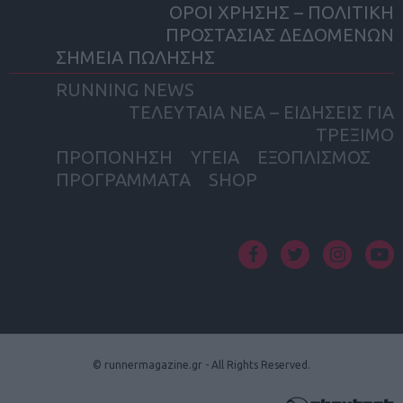
ΟΡΟΙ ΧΡΗΣΗΣ – ΠΟΛΙΤΙΚΗ
ΠΡΟΣΤΑΣΙΑΣ ΔΕΔΟΜΕΝΩΝ
ΣΗΜΕΙΑ ΠΩΛΗΣΗΣ
RUNNING NEWS
ΤΕΛΕΥΤΑΙΑ ΝΕΑ – ΕΙΔΗΣΕΙΣ ΓΙΑ
ΤΡΕΞΙΜΟ
ΠΡΟΠΟΝΗΣΗ
ΥΓΕΙΑ
ΕΞΟΠΛΙΣΜΟΣ
ΠΡΟΓΡΑΜΜΑΤΑ
SHOP
facebook
twitter
instagram
yout
© runnermagazine.gr - All Rights Reserved.