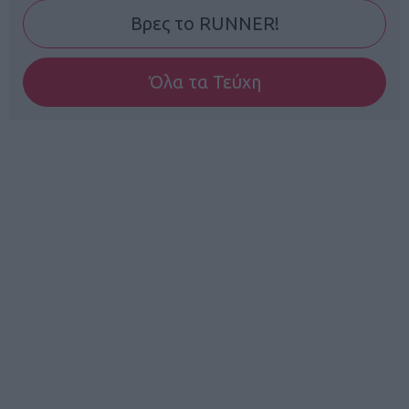
Βρες το RUNNER!
Όλα τα Τεύχη