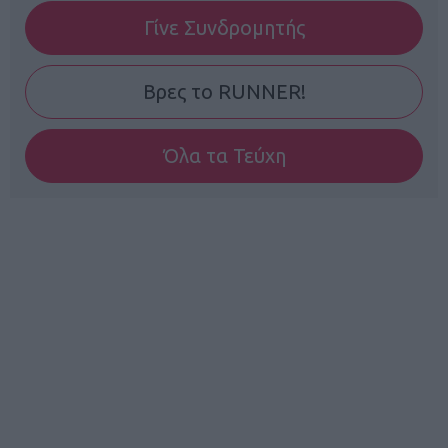
Γίνε Συνδρομητής
Βρες το RUNNER!
Όλα τα Τεύχη