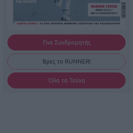
Γίνε Συνδρομητής
Βρες το RUNNER!
Όλα τα Τεύχη