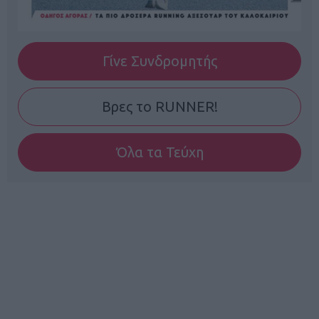
Γίνε Συνδρομητής
Βρες το RUNNER!
Όλα τα Τεύχη