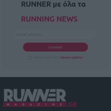
RUNNER με όλα τα
RUNNING NEWS
Αποδέχομαι τους
όρους χρήσης