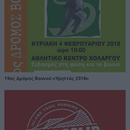
19ος Δρόμος Βουνού «Υμηττός 2018»