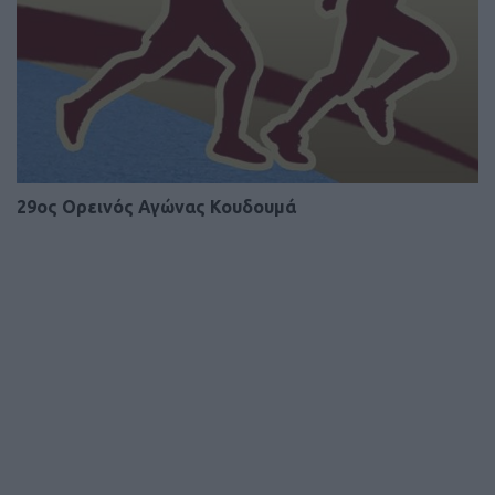
29oς Ορεινός Αγώνας Κουδουμά