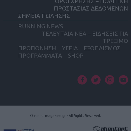
ΟΡΟΙ ΧΡΗΣΗΣ – ΠΟΛΙΤΙΚΗ
ΠΡΟΣΤΑΣΙΑΣ ΔΕΔΟΜΕΝΩΝ
ΣΗΜΕΙΑ ΠΩΛΗΣΗΣ
RUNNING NEWS
ΤΕΛΕΥΤΑΙΑ ΝΕΑ – ΕΙΔΗΣΕΙΣ ΓΙΑ
ΤΡΕΞΙΜΟ
ΠΡΟΠΟΝΗΣΗ
ΥΓΕΙΑ
ΕΞΟΠΛΙΣΜΟΣ
ΠΡΟΓΡΑΜΜΑΤΑ
SHOP
facebook
twitter
instagram
yout
© runnermagazine.gr - All Rights Reserved.