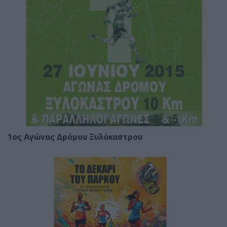
1ος Αγώνας Δρόμου Ξυλόκαστρου