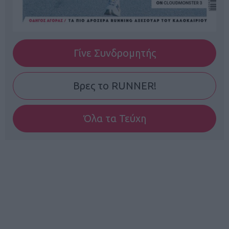
Γίνε Συνδρομητής
Βρες το RUNNER!
Όλα τα Τεύχη