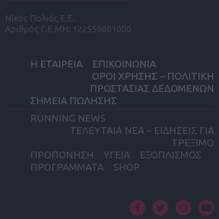
Νίκος Πολιάς Ε.Ε.
Αριθμός Γ.Ε.ΜΗ: 122559601000
Η ΕΤΑΙΡΕΙΑ
ΕΠΙΚΟΙΝΩΝΙΑ
ΟΡΟΙ ΧΡΗΣΗΣ – ΠΟΛΙΤΙΚΗ
ΠΡΟΣΤΑΣΙΑΣ ΔΕΔΟΜΕΝΩΝ
ΣΗΜΕΙΑ ΠΩΛΗΣΗΣ
RUNNING NEWS
ΤΕΛΕΥΤΑΙΑ ΝΕΑ – ΕΙΔΗΣΕΙΣ ΓΙΑ
ΤΡΕΞΙΜΟ
ΠΡΟΠΟΝΗΣΗ
ΥΓΕΙΑ
ΕΞΟΠΛΙΣΜΟΣ
ΠΡΟΓΡΑΜΜΑΤΑ
SHOP
facebook
twitter
instagram
yout