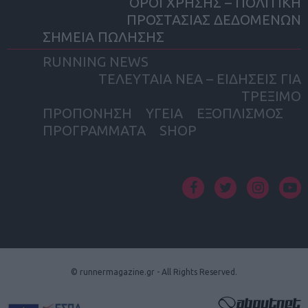
ΟΡΟΙ ΧΡΗΣΗΣ – ΠΟΛΙΤΙΚΗ
ΠΡΟΣΤΑΣΙΑΣ ΔΕΔΟΜΕΝΩΝ
ΣΗΜΕΙΑ ΠΩΛΗΣΗΣ
RUNNING NEWS
ΤΕΛΕΥΤΑΙΑ ΝΕΑ – ΕΙΔΗΣΕΙΣ ΓΙΑ
ΤΡΕΞΙΜΟ
ΠΡΟΠΟΝΗΣΗ
ΥΓΕΙΑ
ΕΞΟΠΛΙΣΜΟΣ
ΠΡΟΓΡΑΜΜΑΤΑ
SHOP
facebook
twitter
instagram
yout
© runnermagazine.gr - All Rights Reserved.