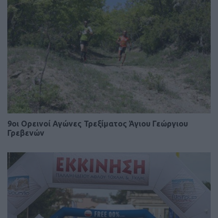
9οι Ορεινοί Αγώνες Τρεξίματος Άγιου Γεώργιου
Γρεβενών