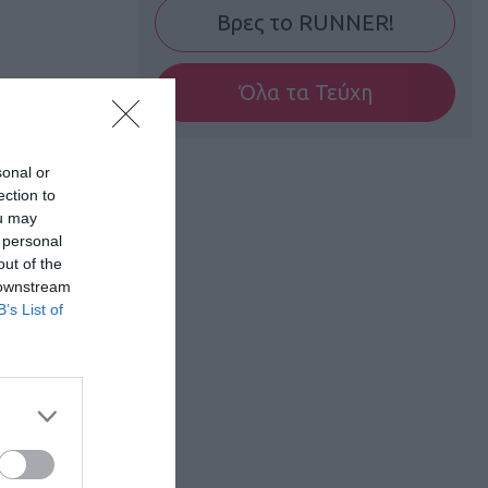
Βρες το RUNNER!
Όλα τα Τεύχη
sonal or
ection to
ou may
 personal
out of the
 downstream
B’s List of