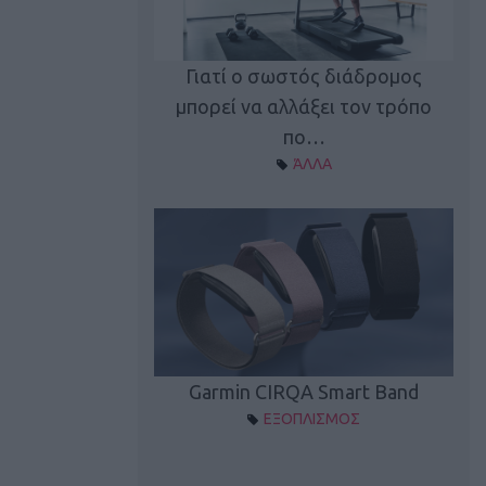
καλύπτει τη νέα
Γιατί ο σωστός διάδρομος
ρεξίματος Sen…
μπορεί να αλλάξει τον τρόπο
διά
ΠΛΙΣΜΟΣ
πο…
ΆΛΛΑ
Spectur 3
Garmin CIRQA Smart Band
ΛΛΑΔΑ
ΕΞΟΠΛΙΣΜΟΣ