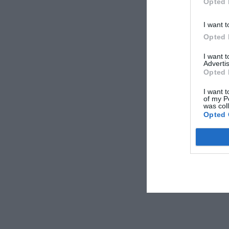
Opted 
I want t
Opted 
I want 
Advertis
Opted 
I want t
of my P
was col
Opted 