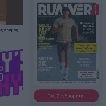
ος Δρόμος
Γίνε Συνδρομητής