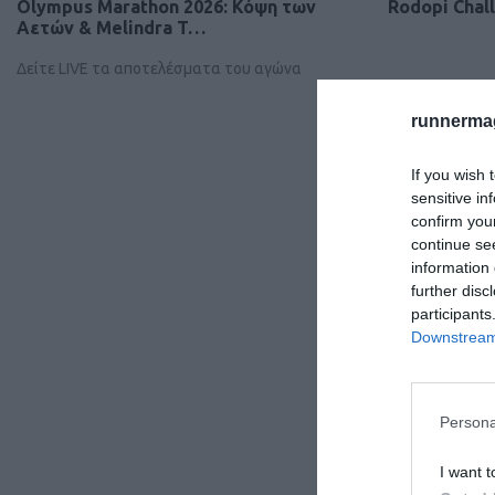
Olympus Marathon 2026: Κόψη των
Rodopi Chal
Αετών & Melindra T…
Δείτε LIVE τα αποτελέσματα του αγώνα
runnermag
If you wish 
sensitive in
confirm you
continue se
information 
further disc
participants
Downstream 
Persona
I want t