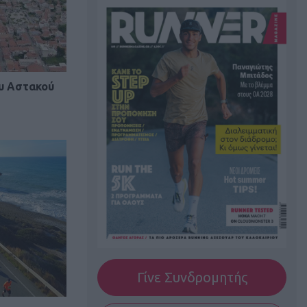
υ Αστακού
Γίνε Συνδρομητής