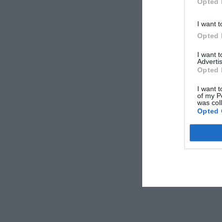
Opted 
I want t
Opted 
I want 
Advertis
Opted 
I want t
of my P
was col
Opted 