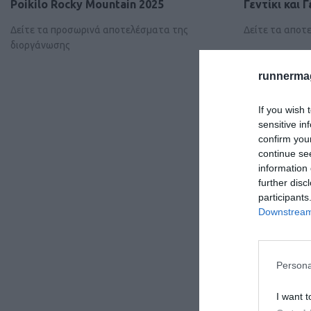
Poikilo Rocky Mountain 2025
Γεντίκι και Γ
Δείτε τα προσωρινά αποτελέσματα της
Δείτε τα αποτ
διοργάνωσης
runnermag
If you wish 
sensitive in
confirm you
continue se
information 
further disc
participants
Downstream 
Persona
I want t