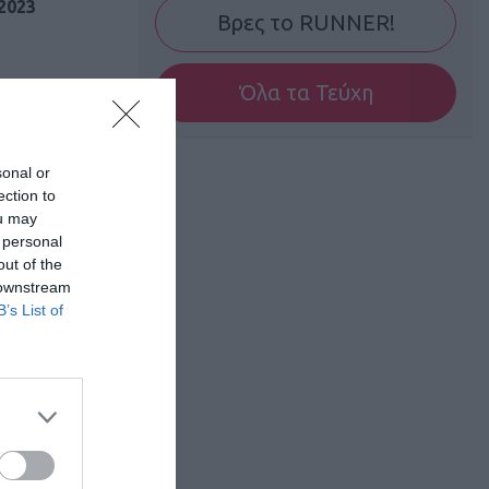
2023
Βρες το RUNNER!
Όλα τα Τεύχη
sonal or
ection to
ou may
 personal
out of the
 downstream
B’s List of