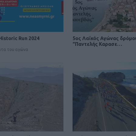
Historic Run 2024
5ος Λαϊκός Αγώνας δρόμο
“Παντελής Καρασε…
ατα του αγώνα