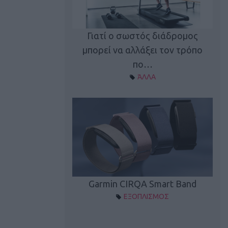
καλύπτει τη νέα
Γιατί ο σωστός διάδρομος
ρεξίματος Sen…
μπορεί να αλλάξει τον τρόπο
διά
ΠΛΙΣΜΟΣ
πο…
ΆΛΛΑ
Spectur 3
Garmin CIRQA Smart Band
ΛΛΑΔΑ
ΕΞΟΠΛΙΣΜΟΣ