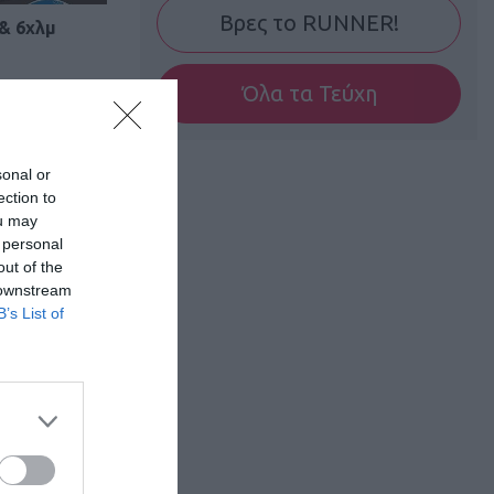
Βρες το RUNNER!
& 6χλμ
Όλα τα Τεύχη
sonal or
ection to
ou may
 personal
out of the
 downstream
B’s List of