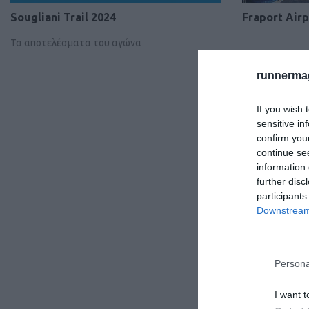
Sougliani Trail 2024
Fraport Air
Τα αποτελέσματα του αγώνα
runnermag
If you wish 
sensitive in
confirm you
continue se
information 
further disc
participants
Downstream 
Persona
I want t