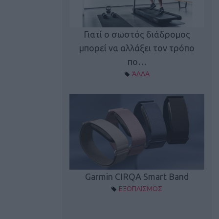
καλύπτει τη νέα
Γιατί ο σωστός διάδρομος
ρεξίματος Sen…
μπορεί να αλλάξει τον τρόπο
διά
ΠΛΙΣΜΟΣ
πο…
ΆΛΛΑ
Spectur 3
Garmin CIRQA Smart Band
ΛΛΑΔΑ
ΕΞΟΠΛΙΣΜΟΣ