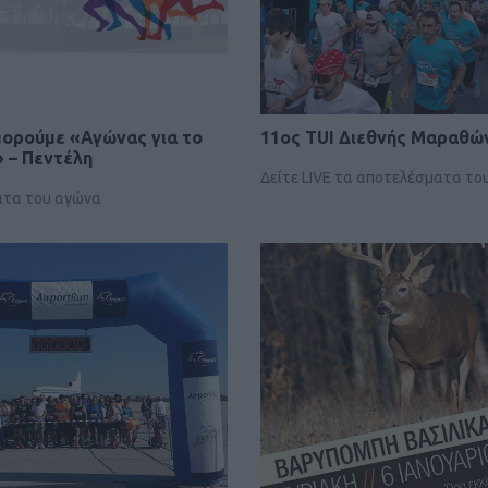
πορούμε «Αγώνας για το
11ος TUI Διεθνής Mαραθώ
 – Πεντέλη
Δείτε LIVE τα αποτελέσματα το
ατα του αγώνα