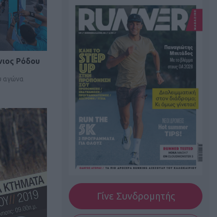
νιος Ρόδου
υ αγώνα
Γίνε Συνδρομητής