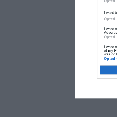
Opted 
I want t
Opted 
I want 
Advertis
Opted 
I want t
of my P
was col
Opted 