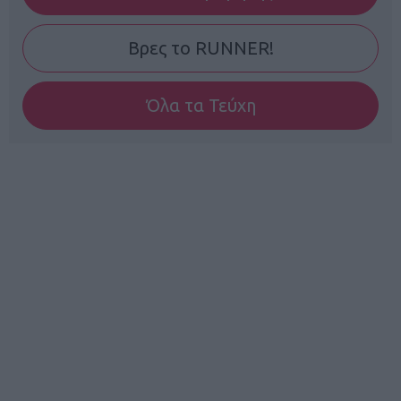
Βρες το RUNNER!
Όλα τα Τεύχη