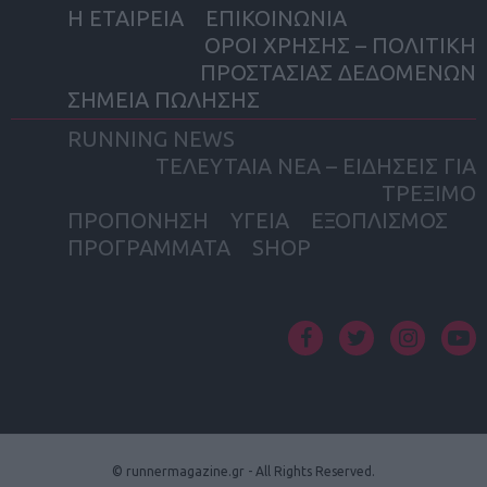
Η ΕΤΑΙΡΕΙΑ
ΕΠΙΚΟΙΝΩΝΙΑ
ΟΡΟΙ ΧΡΗΣΗΣ – ΠΟΛΙΤΙΚΗ
ΠΡΟΣΤΑΣΙΑΣ ΔΕΔΟΜΕΝΩΝ
ΣΗΜΕΙΑ ΠΩΛΗΣΗΣ
RUNNING NEWS
ΤΕΛΕΥΤΑΙΑ ΝΕΑ – ΕΙΔΗΣΕΙΣ ΓΙΑ
ΤΡΕΞΙΜΟ
ΠΡΟΠΟΝΗΣΗ
ΥΓΕΙΑ
ΕΞΟΠΛΙΣΜΟΣ
ΠΡΟΓΡΑΜΜΑΤΑ
SHOP
facebook
twitter
instagram
yout
© runnermagazine.gr - All Rights Reserved.