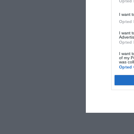
Opted 
I want t
Opted 
I want 
Advertis
Opted 
I want t
of my P
was col
Opted 