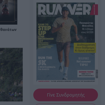
Αθανάτων
Γίνε Συνδρομητής