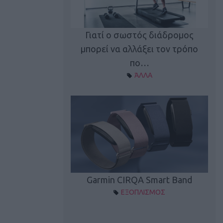
καλύπτει τη νέα
Γιατί ο σωστός διάδρομος
ρεξίματος Sen…
μπορεί να αλλάξει τον τρόπο
διά
ΠΛΙΣΜΟΣ
πο…
ΆΛΛΑ
Spectur 3
Garmin CIRQA Smart Band
ΛΛΑΔΑ
ΕΞΟΠΛΙΣΜΟΣ