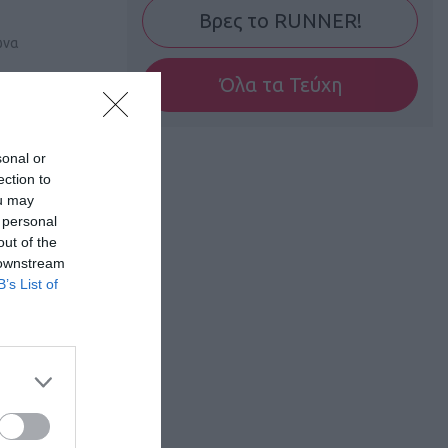
Βρες το RUNNER!
ώνα
Όλα τα Τεύχη
sonal or
ection to
ou may
 personal
out of the
 downstream
B’s List of