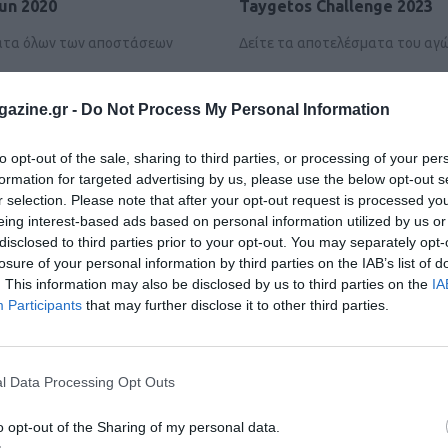
Run 2020
Taygetos Challenge 2023
ατα όλων των αποστάσεων
Δείτε τα αποτελέσματα του αγ
azine.gr -
Do Not Process My Personal Information
to opt-out of the sale, sharing to third parties, or processing of your per
formation for targeted advertising by us, please use the below opt-out s
r selection. Please note that after your opt-out request is processed y
eing interest-based ads based on personal information utilized by us or
disclosed to third parties prior to your opt-out. You may separately opt-
losure of your personal information by third parties on the IAB’s list of
. This information may also be disclosed by us to third parties on the
IA
Participants
that may further disclose it to other third parties.
l Data Processing Opt Outs
o opt-out of the Sharing of my personal data.