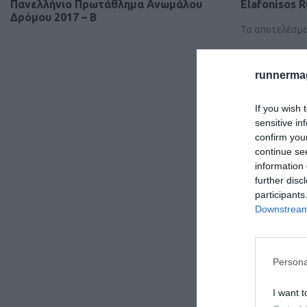
Πανελλήνιο Πρωτάθλημα Ανωμάλου
Elafonisos 
Δρόμου 2017 – Β
Τα αποτελέσμ
runnermag
If you wish 
sensitive in
confirm you
continue se
information 
further disc
participants
Downstream 
Persona
I want t