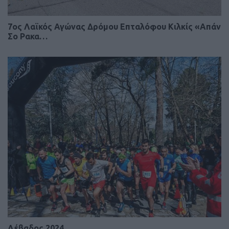
7ος Λαϊκός Αγώνας Δρόμου Επταλόφου Κιλκίς «Απάν
Σο Ρακα…
Λέβαδος 2024