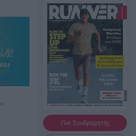
να
Γίνε Συνδρομητής