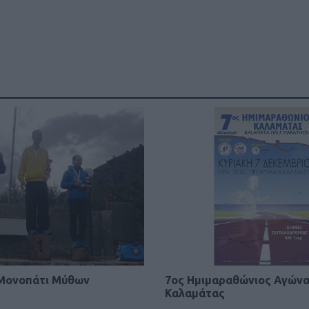
 Μονοπάτι Μύθων
7ος Ημιμαραθώνιος Αγών
Καλαμάτας