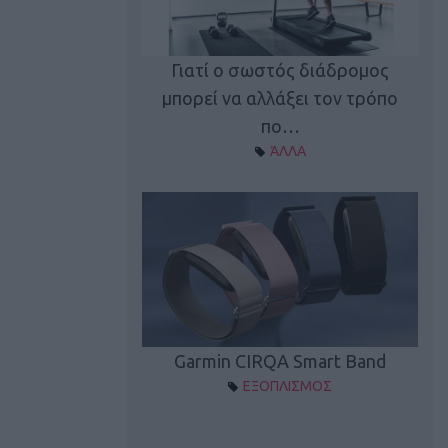
καλύπτει τη νέα
Γιατί ο σωστός διάδρομος
ρεξίματος Sen…
μπορεί να αλλάξει τον τρόπο
διά
ΠΛΙΣΜΟΣ
πο…
ΆΛΛΑ
Spectur 3
Garmin CIRQA Smart Band
ΛΛΑΔΑ
ΕΞΟΠΛΙΣΜΟΣ