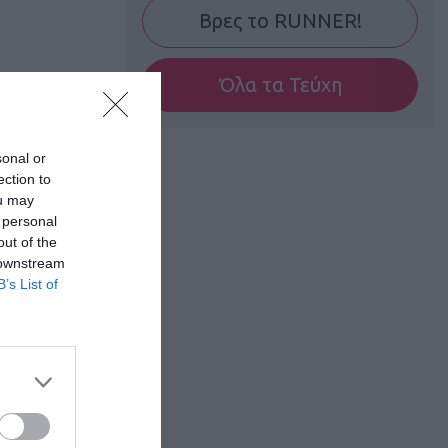
Βρες το RUNNER!
Όλα τα Τεύχη
sonal or
ection to
ou may
 personal
out of the
 downstream
B’s List of