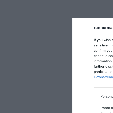
runnermag
If you wish 
sensitive in
confirm you
continue se
information 
further disc
participants
Downstream 
Persona
I want t