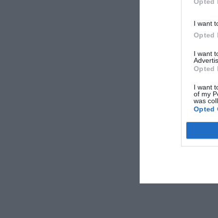
Opted 
I want t
Opted 
I want 
Advertis
Opted 
I want t
of my P
was col
Opted 