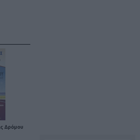
ας Δρόμου