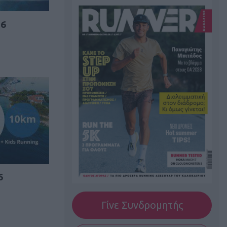
16
6
Γίνε Συνδρομητής