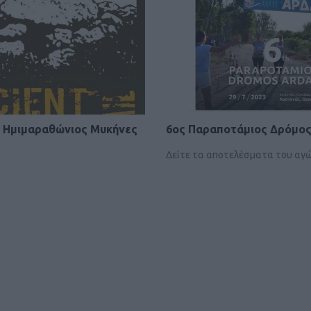
Η Salomon απο
σειρά σορτς τ
ΕΞΟ
ς Ημιμαραθώνιος Μυκήνες
6ος Παραποτάμιος Δρόμο
Δείτε τα αποτελέσματα του αγ
Salomon 
Ε