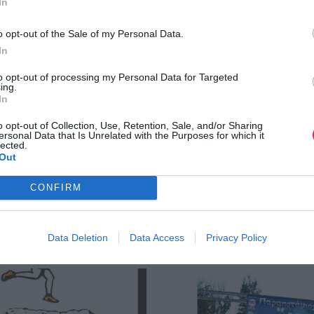
In
o opt-out of the Sale of my Personal Data.
In
to opt-out of processing my Personal Data for Targeted
ing.
In
o opt-out of Collection, Use, Retention, Sale, and/or Sharing
ersonal Data that Is Unrelated with the Purposes for which it
lected.
Out
CONFIRM
ος Νυχτερινός Αγώνας
2ο Village Trail Thesproti
5
Δείτε τα αποτελέσματα του αγ
Data Deletion
Data Access
Privacy Policy
ατα του αγώνα