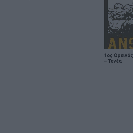
1ος Ορεινό
– Τενέα