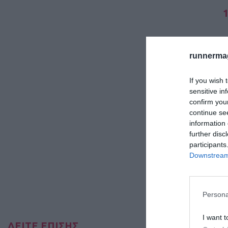
runnermag
If you wish 
sensitive in
confirm you
continue se
information 
further disc
participants
Downstream 
Persona
I want t
ΔΕΙΤΕ ΕΠΙΣΗΣ