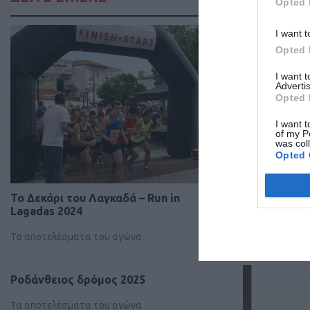
Opted 
I want t
Opted 
I want 
Advertis
Opted 
I want t
of my P
was col
Opted 
To Δεκάρι του Λαγκαδά – Run in
Κλεισθένει
Lagadas 2024
Δρόμου 202
Τα αποτελέσματα του αγώνα
Τα αποτελέσμ
Ροδάνθειος δρόμος 2025
Τα αποτελέσματα του αγώνα