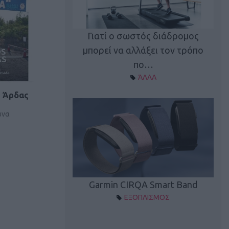
καλύπτει τη νέα
Γιατί ο σωστός διάδρομος
ρεξίματος Sen…
μπορεί να αλλάξει τον τρόπο
διά
ΠΛΙΣΜΟΣ
πο…
ΆΛΛΑ
ς Άρδας
ώνα
Spectur 3
Garmin CIRQA Smart Band
ΛΛΑΔΑ
ΕΞΟΠΛΙΣΜΟΣ