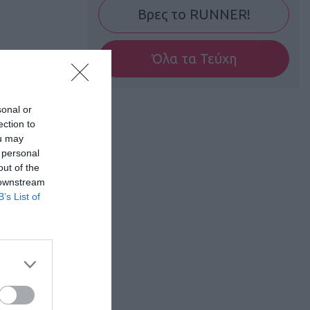
Βρες το RUNNER!
Όλα τα Τεύχη
sonal or
ection to
ou may
 personal
out of the
 downstream
B’s List of