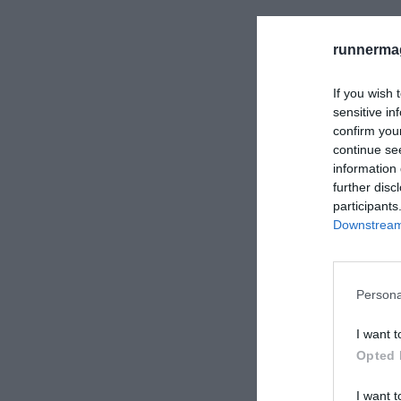
runnermag
If you wish 
sensitive in
confirm you
continue se
information 
further disc
participants
Downstream 
Persona
I want t
Opted 
I want t