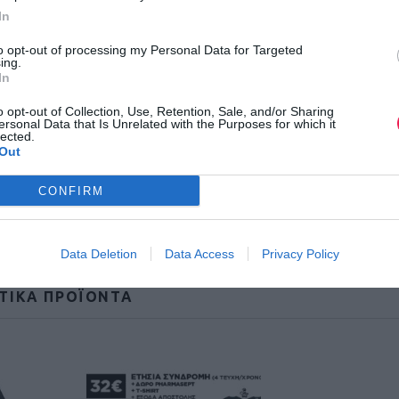
Σ
In
ΠΡΟΣΘΉΚΗ ΣΤΟ ΚΑΛΆΘΙ
υ
ν
to opt-out of processing my Personal Data for Targeted
δ
ing.
Κατηγορία:
ΣΥΝΔΡΟΜΕΣ
ρ
In
ο
μ
ή
o opt-out of Collection, Use, Retention, Sale, and/or Sharing
4
ersonal Data that Is Unrelated with the Purposes for which it
lected.
τ
Out
ε
υ
χ
CONFIRM
ώ
ν
π
ο
σ
Data Deletion
Data Access
Privacy Policy
ό
τ
η
ΤΙΚΆ ΠΡΟΪΌΝΤΑ
τ
α