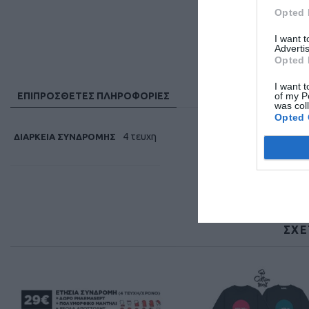
Opted 
I want 
Advertis
Opted 
I want t
of my P
ΕΠΙΠΡΌΣΘΕΤΕΣ ΠΛΗΡΟΦΟΡΊΕΣ
was col
Opted 
4 τευχη
ΔΙΆΡΚΕΙΑ ΣΥΝΔΡΟΜΉΣ
ΣΧΕ