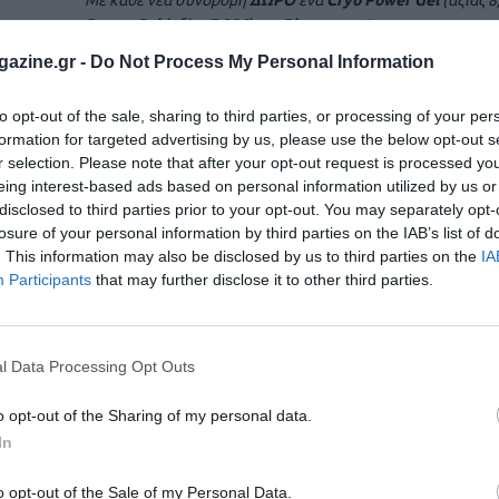
Με κάθε νέα συνδρομή
ΔΩΡΟ
ένα
Cryo Power Gel
(αξίας 8
Power Gel
(αξίας 7,95€) της
Pharmasept
.
azine.gr -
Do Not Process My Personal Information
* Η προσφορά ισχύει και για τις ανανεώσεις συνδρομών.
to opt-out of the sale, sharing to third parties, or processing of your per
Η ΠΡΟΣΦΟΡΑ ΚΑΙ Η ΑΠΟΣΤΟΛΗ ΔΩΡΩΝ ΓΙΝΕΤΑΙ ΜΟΝΟ Γ
formation for targeted advertising by us, please use the below opt-out s
ΕΛΛΑΔΑΣ
r selection. Please note that after your opt-out request is processed y
eing interest-based ads based on personal information utilized by us or
Για να δεις τους όρους των συνδρομών
πατήστε εδώ
.
disclosed to third parties prior to your opt-out. You may separately opt-
losure of your personal information by third parties on the IAB’s list of
. This information may also be disclosed by us to third parties on the
IA
Participants
that may further disclose it to other third parties.
l Data Processing Opt Outs
o opt-out of the Sharing of my personal data.
In
o opt-out of the Sale of my Personal Data.