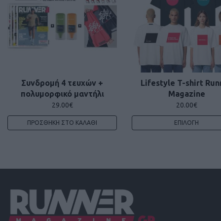
Συνδρομή 4 τευχών +
Lifestyle T-shirt Run
πολυμορφικό μαντήλι
Magazine
29.00
€
20.00
€
ΠΡΟΣΘΉΚΗ ΣΤΟ ΚΑΛΆΘΙ
ΕΠΙΛΟΓΉ