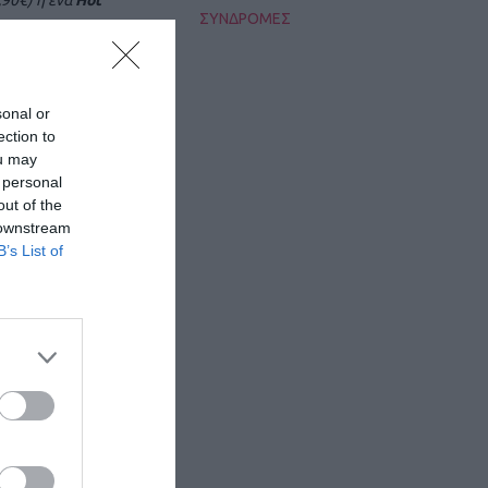
,90€) ή ένα
Hot
ΣΥΝΔΡΟΜΕΣ
sonal or
ΙΑ ΣΥΝΔΡΟΜΕΣ
ection to
ou may
 personal
out of the
 downstream
B’s List of