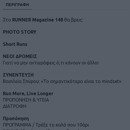
g
ΠΕΡΙΓΡΑΦΉ
a
z
i
Στο
RUNNER Magazine 148
θα βρεις:
n
e
#
PHOTO STORY
1
4
8
Short Runs
π
ο
ΝΕΟΙ ΔΡΟΜΕΙΣ
σ
ό
Γιατί να μην αντιγράφεις ό,τι κάνουν οι άλλοι
τ
η
ΣΥΝΕΝΤΕΥΞΗ
τ
α
Βασιλεία Σπύρου: «Το σημαντικότερο είναι το mindset»
Run More, Live Longer
ΠΡΟΠΟΝΗΣΗ & ΥΓΕΙΑ
ΔΙΑΤΡΟΦΗ
Προπόνηση
ΠΡΟΓΡΑΜΜΑ / Τρέξε το καλό σου 10άρι