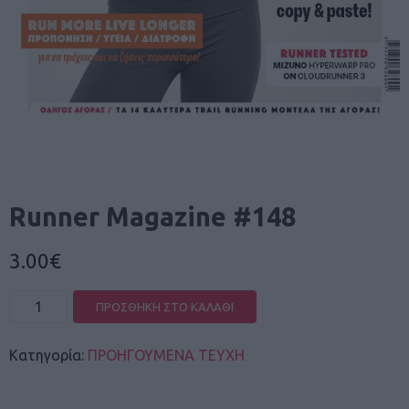
Runner Magazine #148
3.00
€
R
ΠΡΟΣΘΉΚΗ ΣΤΟ ΚΑΛΆΘΙ
u
n
n
Κατηγορία:
ΠΡΟΗΓΟΥΜΕΝΑ ΤΕΥΧΗ
e
r
M
a