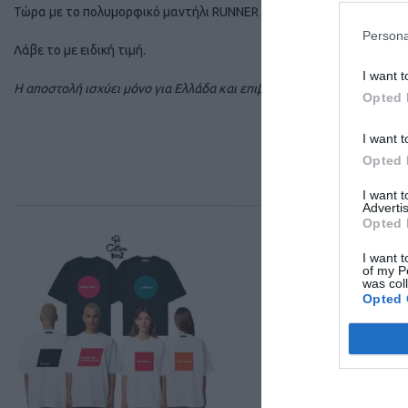
Τώρα με το πολυμορφικό μαντήλι RUNNER Magazine είμαστε πάντα 
Persona
Λάβε το με ειδική τιμή.
I want t
Η αποστολή ισχύει μόνο για Ελλάδα και επιβαρύνεται με έξοδα.
Opted 
I want t
Opted 
ΣΧΕ
I want 
Advertis
Opted 
I want t
of my P
was col
Opted 