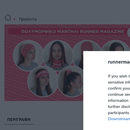
Προϊόντα
runnermag
If you wish 
sensitive in
confirm you
continue se
information 
further disc
participants
Downstream 
ΠΕΡΙΓΡΑΦΉ