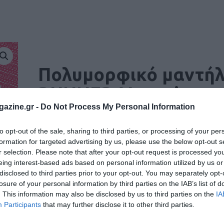
Πολυμορφικό μαντήλ
RUNNER Magazine
azine.gr -
Do Not Process My Personal Information
11.90
€
to opt-out of the sale, sharing to third parties, or processing of your per
Π
ΠΡΟΣΘΉΚΗ ΣΤΟ ΚΑΛΆΘΙ
formation for targeted advertising by us, please use the below opt-out s
ο
λ
r selection. Please note that after your opt-out request is processed y
υ
eing interest-based ads based on personal information utilized by us or
Κατηγορίες:
ΑΘΛΗΤΙΚΑ ΡΟΥΧΑ & ΑΞΕΣΟΥΑΡ
,
ΠΕΡΙΟΔΙΚΑ
μ
disclosed to third parties prior to your opt-out. You may separately opt-
ο
ρ
losure of your personal information by third parties on the IAB’s list of
φ
. This information may also be disclosed by us to third parties on the
IA
ι
Participants
that may further disclose it to other third parties.
κ
ό
μ