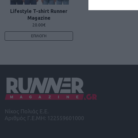
Lifestyle T-shirt Runner
Magazine
20.00
€
ΕΠΙΛΟΓΉ
Νίκος Πολιάς Ε.Ε.
Αριθμός Γ.Ε.ΜΗ: 122559601000