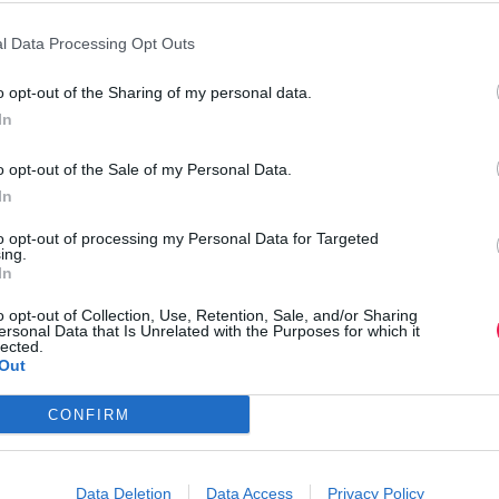
μαζί σου!
α
ν
l Data Processing Opt Outs
τ
ή
λ
o opt-out of the Sharing of my personal data.
ι
In
R
U
N
o opt-out of the Sale of my Personal Data.
N
E
In
R
ΤΙΚΆ ΠΡΟΪΌΝΤΑ
M
to opt-out of processing my Personal Data for Targeted
a
ing.
g
In
a
z
o opt-out of Collection, Use, Retention, Sale, and/or Sharing
i
ersonal Data that Is Unrelated with the Purposes for which it
n
lected.
e
Out
π
ο
σ
CONFIRM
ό
τ
η
τ
Data Deletion
Data Access
Privacy Policy
α