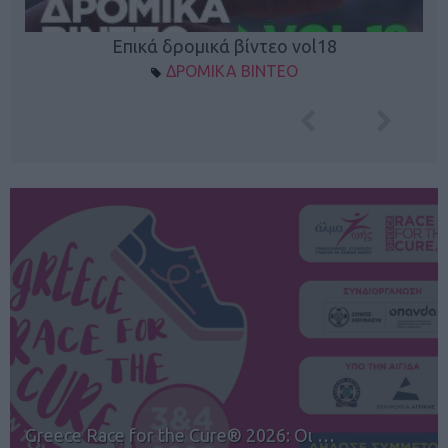
Επικά δρομικά βίντεο vol18
ΔΡΟΜΙΚΑ ΒΙΝΤΕΟ
12ος TUI Rhodes Marathon: Άνοιγμα ε…