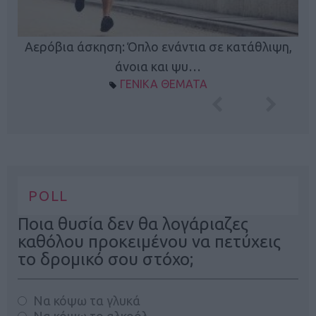
Κ
Αερόβια άσκηση: Όπλο ενάντια σε κατάθλιψη,
φή
άνοια και ψυ…
ΓΕΝΙΚΑ ΘΕΜΑΤΑ
POLL
Ποια θυσία δεν θα λογάριαζες
καθόλου προκειμένου να πετύχεις
το δρομικό σου στόχο;
Να κόψω τα γλυκά
Να κόψω το αλκοόλ