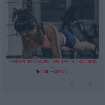
Τονικοί vs Φασικοί μύες: Ποιοι είναι και γιατί πρέπει
ν…
ΓΕΝΙΚΑ ΘΕΜΑΤΑ