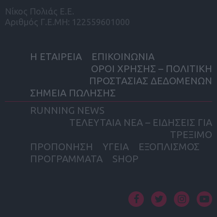
Νίκος Πολιάς Ε.Ε.
Αριθμός Γ.Ε.ΜΗ: 122559601000
Η ΕΤΑΙΡΕΙΑ
ΕΠΙΚΟΙΝΩΝΙΑ
ΟΡΟΙ ΧΡΗΣΗΣ – ΠΟΛΙΤΙΚΗ
ΠΡΟΣΤΑΣΙΑΣ ΔΕΔΟΜΕΝΩΝ
ΣΗΜΕΙΑ ΠΩΛΗΣΗΣ
RUNNING NEWS
ΤΕΛΕΥΤΑΙΑ ΝΕΑ – ΕΙΔΗΣΕΙΣ ΓΙΑ
ΤΡΕΞΙΜΟ
ΠΡΟΠΟΝΗΣΗ
ΥΓΕΙΑ
ΕΞΟΠΛΙΣΜΟΣ
ΠΡΟΓΡΑΜΜΑΤΑ
SHOP
facebook
twitter
instagram
yout