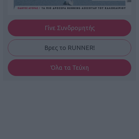
Γίνε Συνδρομητής
Βρες το RUNNER!
Όλα τα Τεύχη