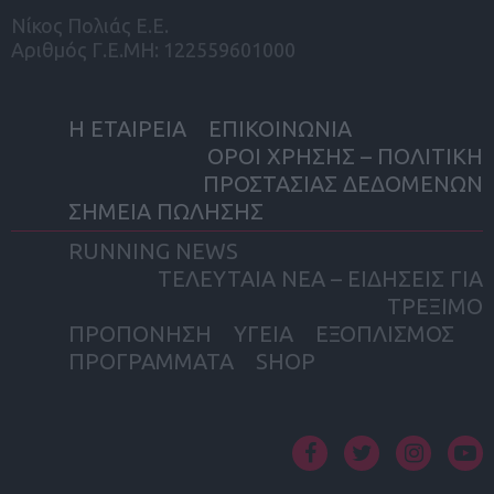
Νίκος Πολιάς Ε.Ε.
Αριθμός Γ.Ε.ΜΗ: 122559601000
Η ΕΤΑΙΡΕΙΑ
ΕΠΙΚΟΙΝΩΝΙΑ
ΟΡΟΙ ΧΡΗΣΗΣ – ΠΟΛΙΤΙΚΗ
ΠΡΟΣΤΑΣΙΑΣ ΔΕΔΟΜΕΝΩΝ
ΣΗΜΕΙΑ ΠΩΛΗΣΗΣ
RUNNING NEWS
ΤΕΛΕΥΤΑΙΑ ΝΕΑ – ΕΙΔΗΣΕΙΣ ΓΙΑ
ΤΡΕΞΙΜΟ
ΠΡΟΠΟΝΗΣΗ
ΥΓΕΙΑ
ΕΞΟΠΛΙΣΜΟΣ
ΠΡΟΓΡΑΜΜΑΤΑ
SHOP
facebook
twitter
instagram
yout