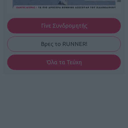
Γίνε Συνδρομητής
Βρες το RUNNER!
Όλα τα Τεύχη