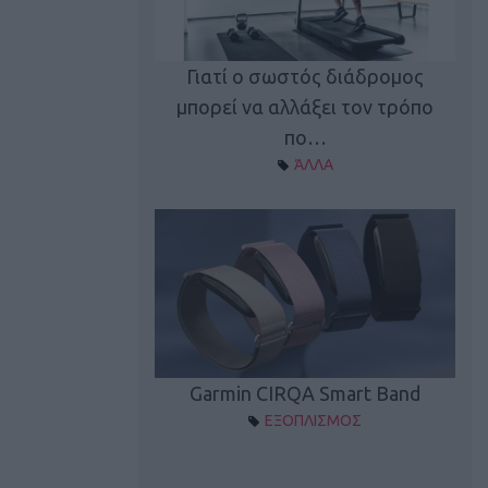
καλύπτει τη νέα
Γιατί ο σωστός διάδρομος
ρεξίματος Sen…
μπορεί να αλλάξει τον τρόπο
διά
ΠΛΙΣΜΟΣ
πο…
ΆΛΛΑ
Spectur 3
Garmin CIRQA Smart Band
ΛΛΑΔΑ
ΕΞΟΠΛΙΣΜΟΣ