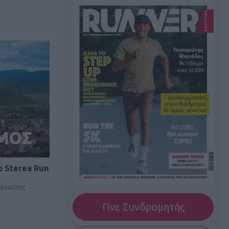
o Sterea Run
ργάνωσης
Γίνε Συνδρομητής