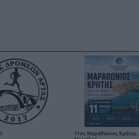
l
11ος Μαραθώνιος Κρήτης 