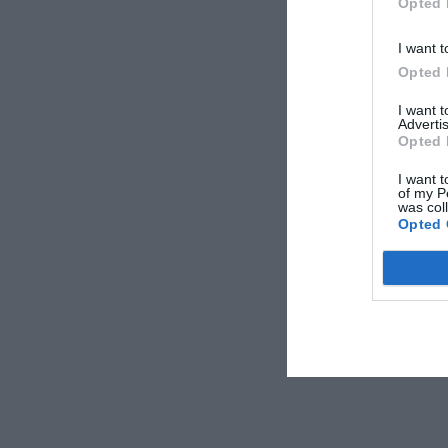
Opted 
I want t
Opted 
I want 
Advertis
Opted 
I want t
of my P
was col
Opted 