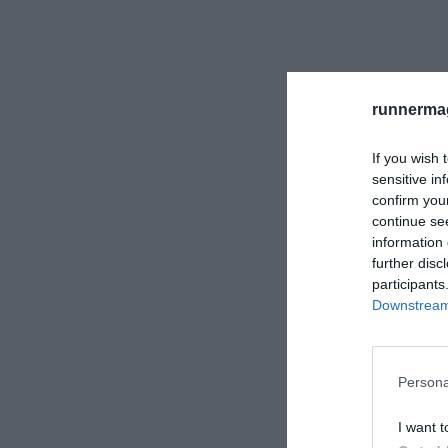
runnermag
If you wish 
sensitive in
confirm you
continue se
information 
further disc
participants
Downstream 
Persona
I want t