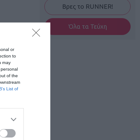
Βρες το RUNNER!
Όλα τα Τεύχη
sonal or
ection to
ou may
 personal
out of the
 downstream
B’s List of