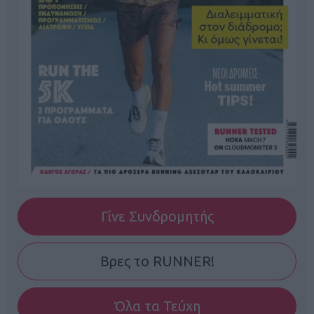
Γίνε Συνδρομητής
Βρες το RUNNER!
Όλα τα Τεύχη